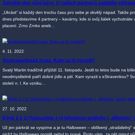
Začněte den vůní kávy. U našich partnerů zaplatíte eStrav
„Ukrást“ si každý den trochu času pro sebe je skvělý nápad. Takže pro
dnes představíme 4 partnery – kavárny, kde si svůj šálek vychutnáte
placení. Zrno Zrnko aneb…
4. 11. 2022
Svatomartinská husa. Kam za ní vyrazit?
Svatý Martin tradičně přijíždí 11. listopadu. Jestli to letos bude na b
neodmyslitelně patří dobré jídlo a pití. Kam vyrazit s eStravenkou? Sv
století n. l. Ke vzniku…
27. 10. 2022
Dýně 2 v 1! Vykouzlete z ní lahodnou polévku i „děsivou“ s
Už jen párkrát se vyspíme a je tu Halloween – oblíbený „strašidelný“
nichž by Halloween prostě nebyl to pravé. Proto vám „za pět minut pů