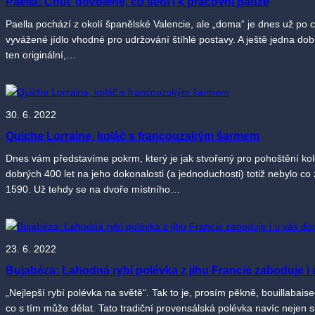
Paella: Chuť dovolené, co sedí i k pracovní pauze
Paella pochází z okolí španělské Valencie, ale „doma“ je dnes už po 
vyvážené jídlo vhodné pro udržování štíhlé postavy. A ještě jedna dob
ten originální,…
30. 6. 2022
Quiche Lorraine, koláč s francouzským šarmem
Dnes vám představíme pokrm, který je jak stvořený pro pohoštění kole
dobrých 400 let na jeho dokonalosti (a jednoduchosti) totiž nebylo c
1590. Už tehdy se na dvoře místního…
23. 6. 2022
Bujabéza: Lahodná rybí polévka z jihu Francie zaboduje i 
„Nejlepší rybí polévka na světě“. Tak to je, prosím pěkně, bouillabais
co s tím může dělat. Tato tradiční provensálská polévka navíc nejen sk