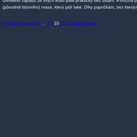
Divokého západu ze svých koltů pálili prakticky bez ustání. A možná 
(původně bizoního) masa, který pálí také. Díky papričkám, bez který
Předchozí stránka
1
…
8
9
10
11
12
Další stránka