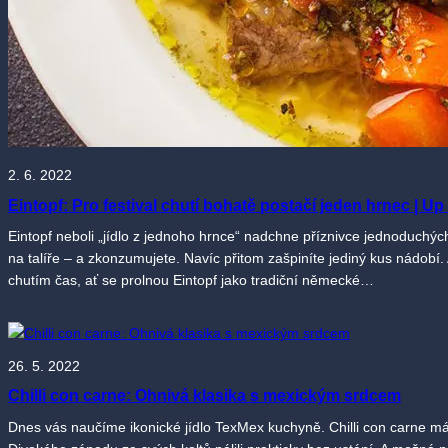
2. 6. 2022
Eintopf: Pro festival chutí bohatě postačí jeden hrnec | Up
Eintopf neboli „jídlo z jednoho hrnce“ nadchne příznivce jednoduchýc
na talíře – a zkonzumujete. Navíc přitom zašpiníte jediný kus nádobí.
chutím čas, ať se prolnou Eintopf jako tradiční německé…
26. 5. 2022
Chilli con carne: Ohnivá klasika s mexickým srdcem
Dnes vás naučíme ikonické jídlo TexMex kuchyně. Chilli con carne má