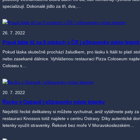
specializují. Dokonalé jídlo za tři, dva,…
26. 7. 2022
Pravá Itálie již na 9 místech v ČR | eStravenky místo letenk
Pokud láska skutečně prochází žaludkem, pro lásku k Itálii to platí sto
nebo zasekané dálnice. Vyhlášenou restauraci Pizza Coloseum najdete 
Coloseu s…
20. 7. 2022
Řecko v Ostravě | eStravenky místo letenky
Největší řecké delikatesy si můžete vychutnat, aniž vytáhnete paty za
restauraci Knossos totiž najdete v centru Ostravy. Díky autentické dom
letenky využít stravenky. Řekové bez moře V Moravskoslezském…