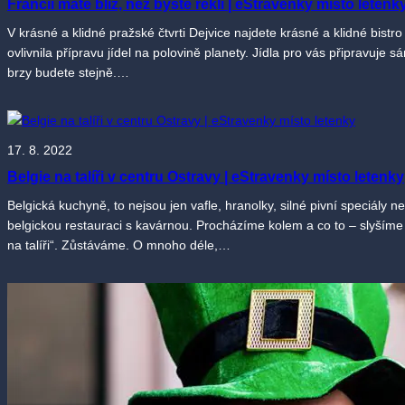
Francii máte blíž, než byste řekli | eStravenky místo letenk
V krásné a klidné pražské čtvrti Dejvice najdete krásné a klidné bist
ovlivnila přípravu jídel na polovině planety. Jídla pro vás připravuje
brzy budete stejně.…
17. 8. 2022
Belgie na talíři v centru Ostravy | eStravenky místo letenky
Belgická kuchyně, to nejsou jen vafle, hranolky, silné pivní speciály
belgickou restauraci s kavárnou. Procházíme kolem a co to – slyším
na talíři“. Zůstáváme. O mnoho déle,…