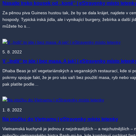
Nasajte Irsko kousek od „koně“ | eStravenky místo letenk
Za pěnou piva Guiness hustou tak, že by se dala krájet, najdete v cen
hospody. Typická irská jídla, ale i vynikající burgery, žebírka a další
můžete ho s…
5. 8. 2022
V „Indii“ to jde i bez masa. A jak! | eStravenky místo letenk
Dhaba Beas je síť vegetariánských a veganských restaurací, kde si po
pokrmy spojuje fakt, že je pro vás vaří bez použití masa, ryb nebo va
pak platíte podle…
1. 8. 2022
Na otočku do Vietnamu | eStravenky místo letenky
Vietnamská kuchyně je jednou z nejzdravějších – a nejchutnějších – 
pobočky vietnamského bistra Banh-mi-ba, kde kombinují rychlost fast-f