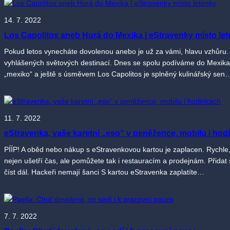
14. 7. 2022
Los Capolitos aneb Hurá do Mexika | eStravenky místo le
Pokud letos vynecháte dovolenou anebo je už za vámi, hlavu vzhůru.
vyhlášených světových destinací. Dnes se spolu podíváme do Mexika. 
„mexiko“ a ještě s úsměvem Los Capolitos je splněný kulinářský sen
11. 7. 2022
eStravenka, vaše karetní „eso“ v peněžence, mobilu i hod
PÍÍP! A oběd nebo nákup s eStravenkovou kartou je zaplacen. Rychle
nejen ušetří čas, ale pomůžete tak i restauracím a prodejnám. Přida
číst dál. Hackeři nemají šanci S kartou eStravenka zaplatíte…
7. 7. 2022