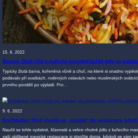
15. 6. 2022
Biryani, žlutá rýže s kuřecím promění každé jídlo ve svátek
Typicky žlutá barva, kořeněná vůně a chuť, na které si snadno vypěstuje
podávalo při svatbách, rodinných oslavách nebo muslimských svátcích 
prvního pondělí po výplatě. Pro…
9. 6. 2022
Enchiladas: Proč chodit na „mexiko“ do restaurace, když 
Naučit se tohle vydatné, šťavnaté a velice chutné jídlo z kuřecího mas
vaší oblíbené mexické restaurace si stvoříte doma, kdykoli se vám zac