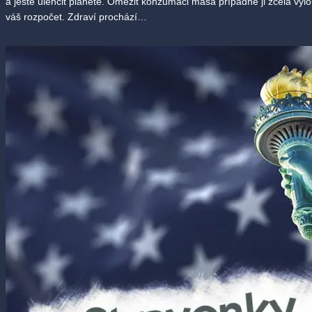
a ještě ulehčit planetě. Omezit konzumaci masa případně ji zcela vy
váš rozpočet. Zdraví prochází…