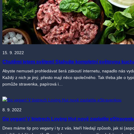
15. 9. 2022
Chutěmi letem světem! Stahujte kompletní světovou kuch
Abyste nemuseli prohledávat šerá zákoutí internetu, napadlo nás vyd
Každý z nich je jiný, přesto mají něco společného. Tak třeba jde o ty
pomůže stravenka, papírová i…
8. 9. 2022
Go vegan! V bistrech Loving Hut nově zaplatíte eStraven
Dnes máme tip pro vegany i ty z vás, kteří hledají způsob, jak si (as