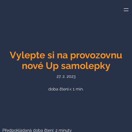
Přeskočit
na
obsah
Vylepte si na provozovnu
nové Up samolepky
27. 2. 2023
doba čtení:
< 1
min.
Předpokládaná doba čtení:
2
minuty