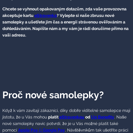
Chcete se vyhnout opakovaným dotazům, zda vaše provozovna
akceptuje kartu
eStravenka
? Vylepte si naše zbrusu nové
samolepky a ušetřete jim čas a energii strávenou ověřováním a
dohledáváním. Napište nám a my vám je rádi doručíme přímo na
vaši adresu.
Proč nové samolepky?
Když k vám zavítají zákazníci, díky dobře viditelné samolepce mají
jistotu, že u Vás mohou
platit
eStravenkou
od
Up Benefity
. Naše
nové samolepky navíc potvrdí, že je u Vás možné platit také
pomocí
Apple Pay
či
Google Pay
. Návštěvníkům tak ušetříte práci