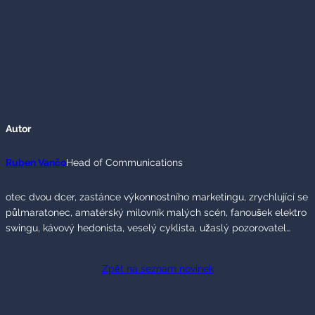
Autor
Ruben Vančo
Head of Communications
otec dvou dcer, zastánce výkonnostního marketingu, zrychlující se
půlmaratonec, amatérský milovník malých scén, fanoušek elektro
swingu, kávový hedonista, veselý cyklista, užaslý pozorovatel…
Zpět na seznam novinek