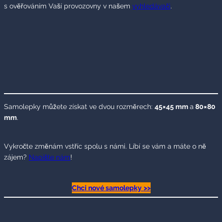
s ověřováním Vaší provozovny v našem
vyhledávači
.
Samolepky můžete získat ve dvou rozměrech:
45×45 mm
a
80×80
mm
.
Vykročte změnám vstříc spolu s námi. Líbí se vám a máte o ně
zájem?
Napište nám
!
Chci nové samolepky
>>