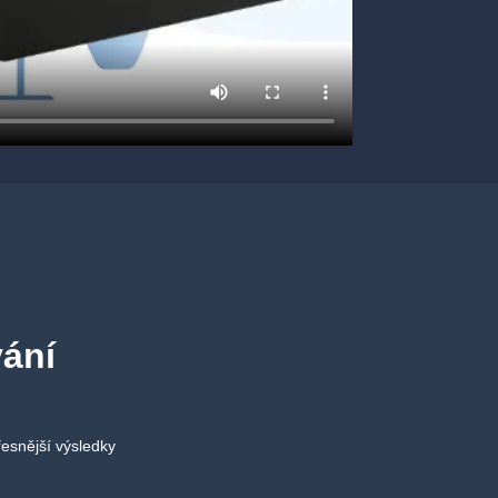
ávání
řesnější výsledky