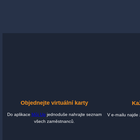
Objednejte virtuální karty
Ka
Do aplikace
Můj Up
jednoduše nahrajte seznam
V e-mailu najde
všech zaměstnanců.