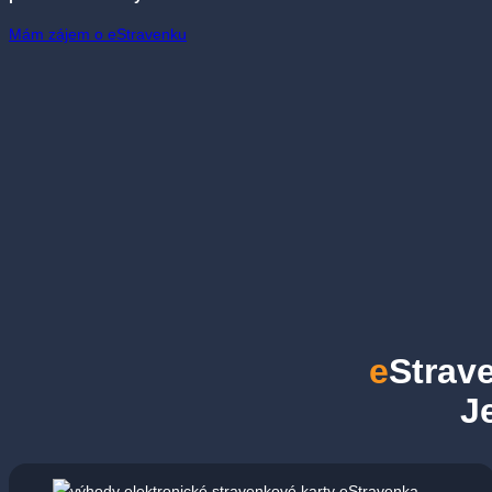
Mám zájem o eStravenku
e
Strav
J