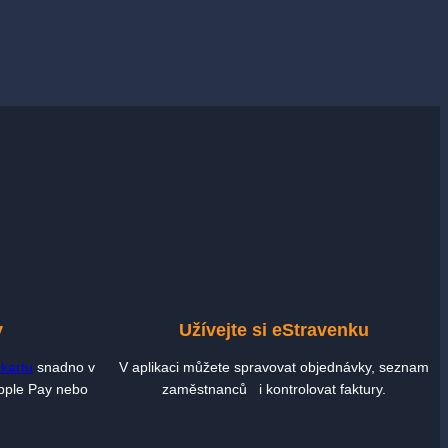
y
Užívejte si eStravenku
 kartu
snadno v
V aplikaci můžete spravovat objednávky, seznam
 Apple Pay nebo
zaměstnanců i kontrolovat faktury.