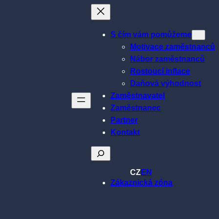
S čím vám pomůžeme
Motivace zaměstnanců
Nábor zaměstnanců
Rostoucí inflace
Daňová výhodnost
Zaměstnavatel
Zaměstnanec
Partner
Kontakt
Hledat
CZ
EN
Zákaznická zóna