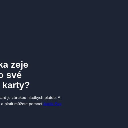
ka zeje
o své
 karty?
rd je zárukou hladkých plateb. A
k a platit můžete pomocí
Apple Pay