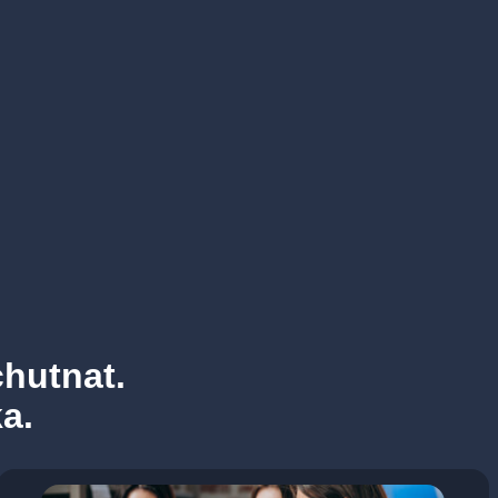
hutnat.
a.