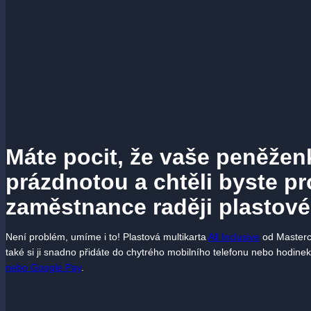
Máte pocit, že vaše peněžen
prázdnotou a chtěli byste pr
zaměstnance raději plastové
Není problém, umíme i to! Plastová multikarta
All Inclusive
od Masterca
také si ji snadno přidáte do chytrého mobilního telefonu nebo hodine
nebo Google Pay
.