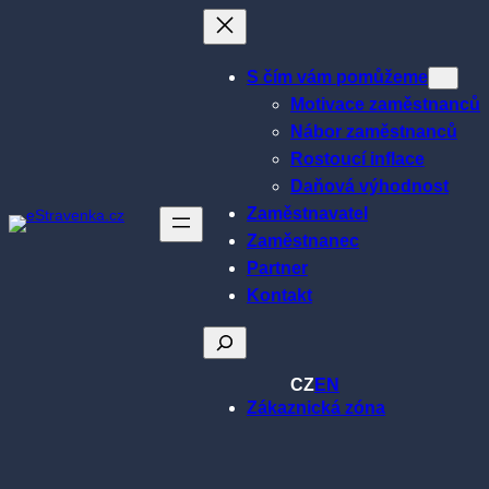
Přeskočit
na
obsah
S čím vám pomůžeme
Motivace zaměstnanců
Nábor zaměstnanců
Rostoucí inflace
Daňová výhodnost
Zaměstnavatel
Zaměstnanec
Partner
Kontakt
Hledat
CZ
EN
Zákaznická zóna