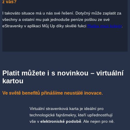
z vás?
I takováto situace má u nás své řešení. Dotyčný může zaplatit za
všechny a ostatní mu pak jednoduše peníze pošlou ze své
eStravenky v aplikaci Můj Up díky skvělé fukci
Platba mezi kolegy
.
Platit můžete i s novinkou – virtuální
kartou
Ve světě benefitů přinášíme neustálé inovace.
Virtuální stravenková karta je ideální pro
technologické fajnšmekry, kteří upřednostňují
vše v
elektronické podobě
. Ale nejen pro ně.