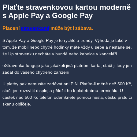
Plaťte stravenkovou kartou moderně
s Apple Pay a Google Pay
Placení
stravenkami
může být i zábava.
S Apple Pay a Google Pay je to rychlé a trendy. Výhoda je také v
tom, že mobil nebo chytré hodinky máte vždy u sebe a nestane se,
že Up stravenku necháte v bundě nebo kabelce v kanceláři.
eStravenka funguje jako jakákoli jiná platební karta, stačí ji tedy jen
zadat do vašeho chytrého zařízení.
U platby pak nemusíte zadávat ani PIN. Platíte-li méně než 500 Kč,
stačí jen rozsvítit displej a přiložit ho k platebnímu terminálu. U
částek nad 500 Kč telefon odemknete pomocí hesla, otisku prstu či
skenu obličeje.