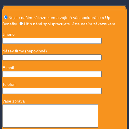
Nejste naším zákazníkem a zajímá vás spolupráce s Up
Benefity.
Už s námi spolupracujete. Jste naším zákazníkem.
Jméno
Název firmy
(nepovinné)
E-mail
Telefon
Vaše zpráva