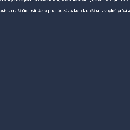
kategorii Digitální transformace, a dokonce se vyšplhal na 1. příčku v s
tech naší činnosti. Jsou pro nás závazkem k další smysluplné práci a 