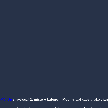
.
Můj Up
si vysloužil
1. místo v kategorii Mobilní aplikace
a také vý