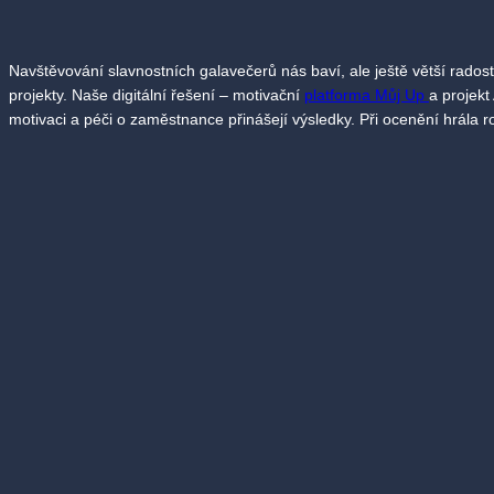
Navštěvování slavnostních galavečerů nás baví, ale ještě větší rados
projekty. Naše digitální řešení – motivační
platforma Můj Up
a projekt
motivaci a péči o zaměstnance přinášejí výsledky. Při ocenění hrála ro