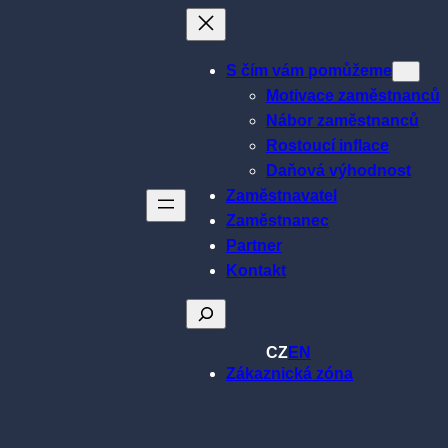
S čím vám pomůžeme
Motivace zaměstnanců
Nábor zaměstnanců
Rostoucí inflace
Daňová výhodnost
Zaměstnavatel
Zaměstnanec
Partner
Kontakt
Hledat
CZ
EN
Zákaznická zóna