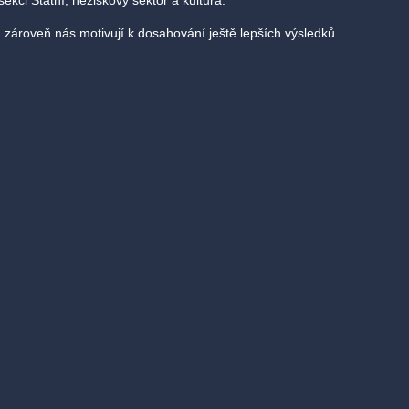
ekci Státní, neziskový sektor a kultura.
zároveň nás motivují k dosahování ještě lepších výsledků.