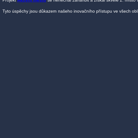
Projekt
Aktivní město
se nenechal zahanbit a získal skvělé 2. místo v 
Tyto úspěchy jsou důkazem našeho inovačního přístupu ve všech oblas
Více o ceně IEA >>