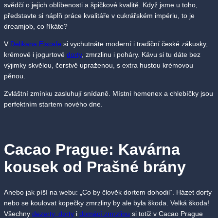
svědčí o jejich oblíbenosti a špičkové kvalitě. Když jsme u toho,
představte si náplň práce kvalitáře v cukrářském impériu, to je
dreamjob, co říkáte?
V
Delikana Eiscafe
si vychutnáte moderní i tradiční české zákusky,
krémové i jogurtové
dorty
, zmrzlinu i poháry. Kávu si tu dáte bez
výjimky skvělou, čerstvě upraženou, s extra hustou krémovou
pěnou.
Zvláštní zmínku zasluhují snídaně. Místní hemenex a chlebíčky jsou
perfektním startem nového dne.
Cacao Prague: Kavárna
kousek od Prašné brány
Anebo jak píší na webu: „Co by člověk dortem dohodil“. Házet dorty
nebo se koulovat kopečky zmrzliny by ale byla škoda. Velká škoda!
Všechny
dezerty, dorty
i
domácí zmrzlinu
si totiž v Cacao Prague