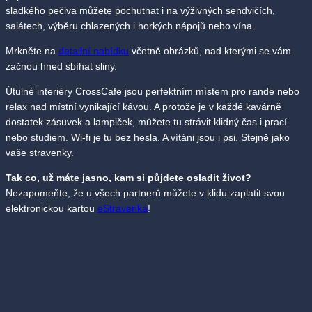
sladkého pečiva můžete pochutnat i na výživných sendvičích,
salátech, výběru chlazených i horkých nápojů nebo vína.
Mrkněte na
detailní nabídku
včetně obrázků, nad kterými se vám
začnou hned sbíhat sliny.
Útulné interiéry CrossCafe jsou perfektním místem pro rande nebo
relax nad místní vynikající kávou. A protože je v každé kavárně
dostatek zásuvek a lampiček, můžete tu strávit klidný čas i prací
nebo studiem. Wi-fi je tu bez hesla. A vítáni jsou i psi. Stejně jako
vaše stravenky.
Tak co, už máte jasno, kam si půjdete osladit život?
Nezapomeňte, že u všech partnerů můžete v klidu zaplatit svou
elektronickou kartou
eStravenka
!