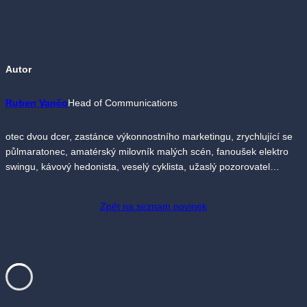
Autor
Ruben Vančo
Head of Communications
otec dvou dcer, zastánce výkonnostního marketingu, zrychlující se
půlmaratonec, amatérský milovník malých scén, fanoušek elektro
swingu, kávový hedonista, veselý cyklista, užaslý pozorovatel…
Zpět na seznam novinek