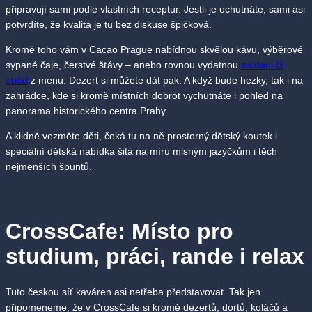
připravují sami podle vlastních receptur. Jestli je ochutnáte, sami asi
potvrdíte, že kvalita je tu bez diskuse špičková.
Kromě toho vám v Cacao Prague nabídnou skvělou kávu, výběrové
sypané čaje, čerstvé šťávy – anebo rovnou vydatnou
snídani či
oběd
z menu. Dezert si můžete dát pak. A když bude hezky, tak i na
zahrádce, kde si kromě místních dobrot vychutnáte i pohled na
panorama historického centra Prahy.
A klidně vezměte děti, čeká tu na ně prostorný dětský koutek i
speciální dětská nabídka šitá na míru mlsným jazýčkům i těch
nejmenších špuntů.
CrossCafe: Místo pro
studium, práci, rande i relax
Tuto českou síť kaváren asi netřeba představovat. Tak jen
připomeneme, že v CrossCafe si kromě dezertů, dortů, koláčů a