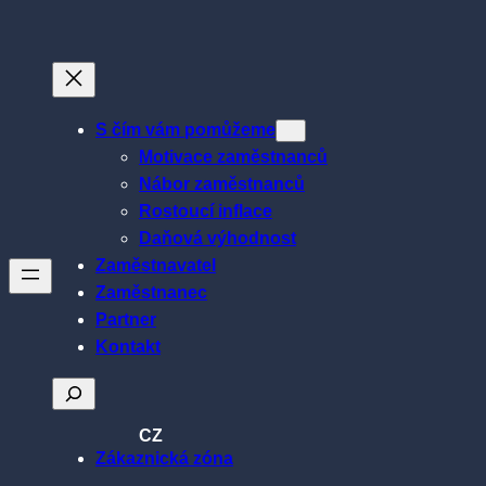
Přeskočit
na
obsah
S čím vám pomůžeme
Motivace zaměstnanců
Nábor zaměstnanců
Rostoucí inflace
Daňová výhodnost
Zaměstnavatel
Zaměstnanec
Partner
Kontakt
Hledat
CZ
Zákaznická zóna