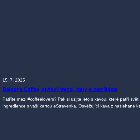
15. 7. 2025
Dalgona Coffee, stylový trend, který si zamilujete
Patříte mezi #coffeelovers? Pak si užijte léto s kávou, které patří sv
ingredience s vaší kartou eStravenka. Osvěžující káva z našlehané k