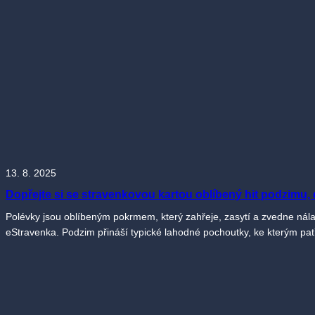
13. 8. 2025
Dopřejte si se stravenkovou kartou oblíbený hit podzimu, 
Polévky jsou oblíbeným pokrmem, který zahřeje, zasytí a zvedne nálad
eStravenka. Podzim přináší typické lahodné pochoutky, ke kterým patř