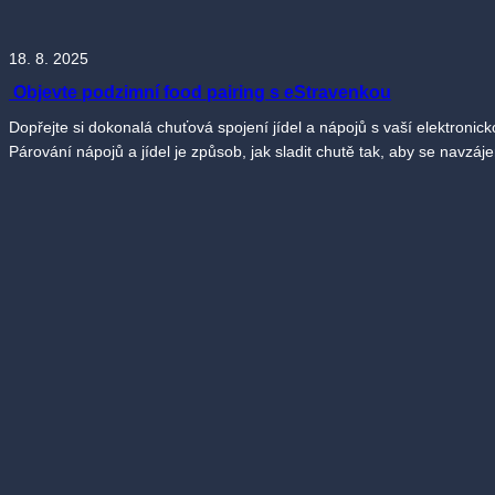
18. 8. 2025
Objevte podzimní food pairing s eStravenkou
Dopřejte si dokonalá chuťová spojení jídel a nápojů s vaší elektron
Párování nápojů a jídel je způsob, jak sladit chutě tak, aby se navz