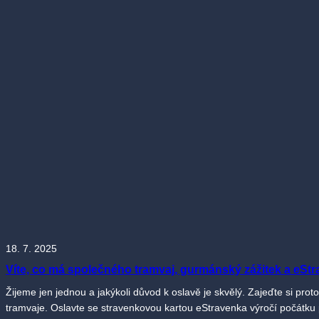
18. 7. 2025
Víte, co má společného tramvaj, gurmánský zážitek a eSt
Žijeme jen jednou a jakýkoli důvod k oslavě je skvělý. Zajeďte si prot
tramvaje. Oslavte se stravenkovou kartou eStravenka výročí počátku