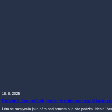
18. 8. 2025
Podzim je čas polévek, pojďte je objevovat s vaší kartou 
Léto se rozplynulo jako pára nad hrncem a je zde podzim. Ideální čas 