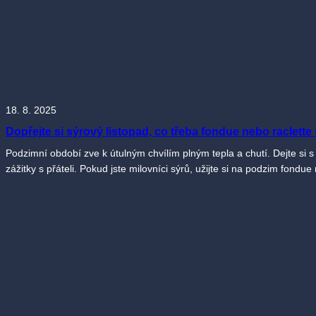
18. 8. 2025
Dopřejte si sýrový listopad, co třeba fondue nebo raclett
Podzimní období zve k útulným chvílím plným tepla a chutí. Dejte si 
zážitky s přáteli. Pokud jste milovníci sýrů, užijte si na podzim fond