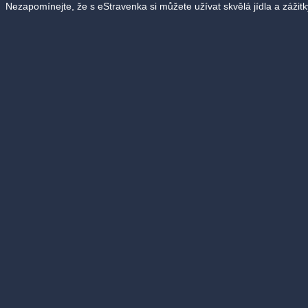
Nezapomínejte, že s eStravenka si můžete užívat skvělá jídla a záži