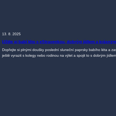
13. 8. 2025
Užijte si babí léto s eStravenkou, dobrým jídlem a krásn
Dopřejte si plnými doušky poslední sluneční paprsky babího léta a z
ještě vyrazit s kolegy nebo rodinou na výlet a spojit to s dobrým j