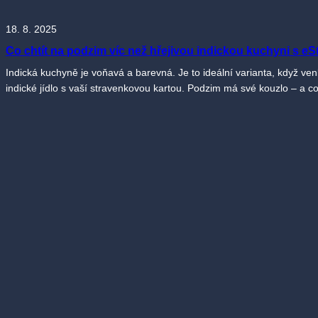
18. 8. 2025
Co chtít na podzim víc než hřejivou indickou kuchyni s e
Indická kuchyně je voňavá a barevná. Je to ideální varianta, když venk
indické jídlo s vaší stravenkovou kartou. Podzim má své kouzlo – a c