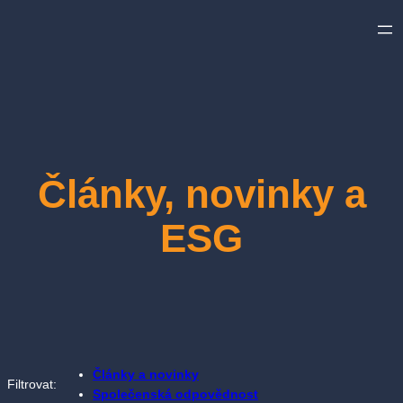
Přeskočit
na
obsah
Články, novinky a
ESG
Články a novinky
Filtrovat:
Společenská odpovědnost