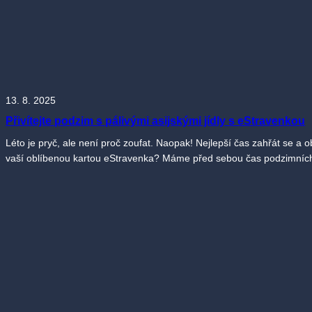
13. 8. 2025
Přivítejte podzim s pálivými asijskými jídly s eStravenkou
Léto je pryč, ale není proč zoufat. Naopak! Nejlepší čas zahřát se a 
vaší oblíbenou kartou eStravenka? Máme před sebou čas podzimních ra