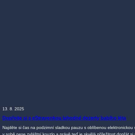
13. 8. 2025
Dopřejte si s eStravenkou lahodné dezerty babího léta
Najděte si čas na podzimní sladkou pauzu s oblíbenou elektronickou 
v sobě nese zvláštní kouzlo a právě teď je skvělá příležitost dopřát 