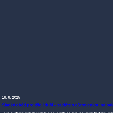
18. 8. 2025
Sladký oběd pro tělo i duši – zajděte s eStravenkou na pa
Také si občas rádi dopřejete sladké jídlo se stravenkovou kartou? T