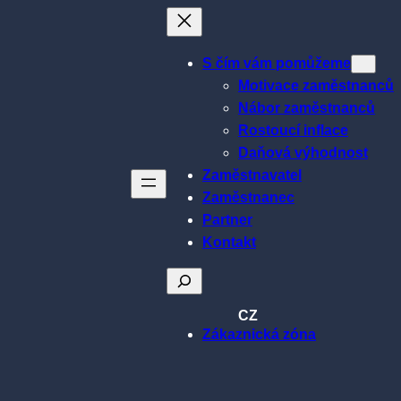
S čím vám pomůžeme
Motivace zaměstnanců
Nábor zaměstnanců
Rostoucí inflace
Daňová výhodnost
Zaměstnavatel
Zaměstnanec
Partner
Kontakt
Hledat
CZ
Zákaznická zóna