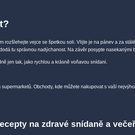
t?
 rozšlehejte vejce se špetkou soli. Vlijte je na pánev a za stá
m dodá tu správnou nadýchanost. Na závěr posypte nasekanými b
ě jen tak, jako rychlou a krásně voňavou snídani.
 supermarketů. Obchody, kde můžete nakupovat s vaší nejvýhod
recepty na zdravé snídaně a večeř