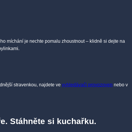
lého míchání je nechte pomalu zhoustnout – klidně si dejte na
ylinkami.
nější stravenkou, najdete ve
vyhledávači provozoven
nebo v
e. Stáhněte si kuchařku.