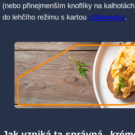
(nebo přinejmenším knoflíky na kalhotách)
do lehčího režimu s kartou
eStravenka
.
Jak vzniká ta správná „kré