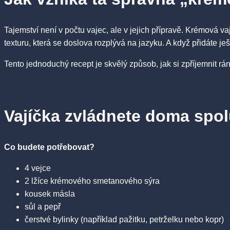
Tajemství není v počtu vajec, ale v jejich přípravě. Krémová va
texturu, která se doslova rozplývá na jazyku. A když přidáte j
Tento jednoduchý recept je skvělý způsob, jak si zpříjemnit rá
Vajíčka zvládnete doma spol
Co budete potřebovat?
4 vejce
2 lžíce krémového smetanového sýra
kousek másla
sůl a pepř
čerstvé bylinky (například pažitku, petrželku nebo kopr)