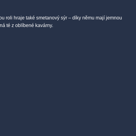
čovou roli hraje také smetanový sýr – díky němu mají jemnou
vná té z oblíbené kavárny.