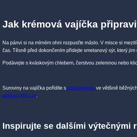
Jak krémová vajíčka připravi
Na pánvi si na mírném ohni rozpusťte máslo. V misce si mezitím
čas. Těsně před dokončením přidejte smetanový sýr, který ji
Podávejte s kváskovým chlebem, čerstvou zeleninou nebo klidn
Suroviny na vajíčka pořídíte s
eStravenkou
ve většině běžných
aplikaci Můj Up
.
Inspirujte se dalšími výtečnými 