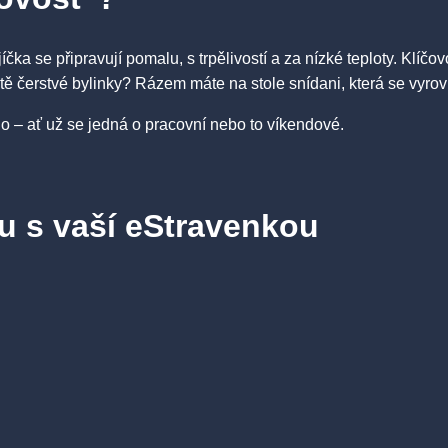
jíčka se připravují pomalu, s trpělivostí a za nízké teploty. Klí
eště čerstvé bylinky? Rázem máte na stole snídani, která se vyro
no – ať už se jedná o pracovní nebo to víkendové.
u s vaší eStravenkou