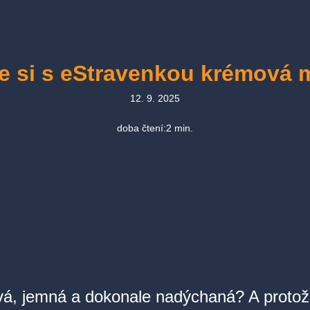
te si s eStravenkou krémová 
12. 9. 2025
doba čtení:
2
min.
ová, jemná a dokonale nadýchaná? A proto