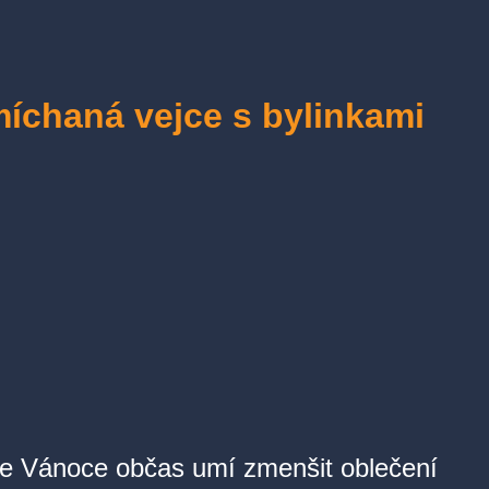
míchaná vejce s bylinkami
že Vánoce občas umí zmenšit oblečení