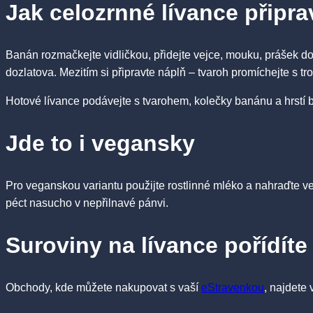
Jak celozrnné lívance připra
Banán rozmačkejte vidličkou, přidejte vejce, mouku, prášek do 
dozlatova. Mezitím si připravte náplň – tvaroh promíchejte s t
Hotové lívance podávejte s tvarohem, kolečky banánu a hrstí
Jde to i vegansky
Pro veganskou variantu použijte rostlinné mléko a nahraďte vej
péct nasucho v nepřilnavé pánvi.
Suroviny na lívance pořídít
Obchody, kde můžete nakupovat s vaší
eStravenkou
, najdete