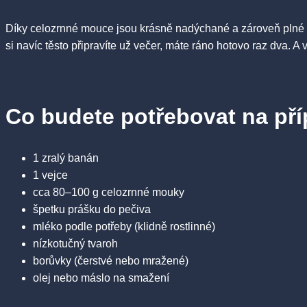
Díky celozrnné mouce jsou krásně nadýchané a zároveň plné vl
si navíc těsto připravíte už večer, máte ráno hotovo raz dva.
Co budete potřebovat na př
1 zralý banán
1 vejce
cca 80–100 g celozrnné mouky
špetku prášku do pečiva
mléko podle potřeby (klidně rostlinné)
nízkotučný tvaroh
borůvky (čerstvé nebo mražené)
olej nebo máslo na smažení