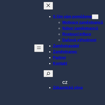
S čím vám pomůžeme
Motivace zaměstnanců
Nábor zaměstnanců
Rostoucí inflace
Daňová výhodnost
Zaměstnavatel
Zaměstnanec
Partner
Kontakt
Hledat
CZ
Zákaznická zóna