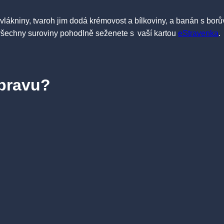
ákniny, tvaroh jim dodá krémovost a bílkoviny, a banán s borův
 A všechny suroviny pohodlně seženete s vaší kartou
eStravenka
.
ípravu?