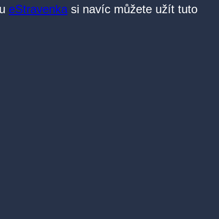
ou
eStravenka
si navíc můžete užít tuto