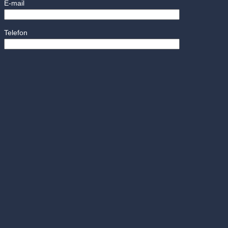
E-mail
Telefon
Vaše zpráva
Odesláním údajů nám umožňujete zpracování Vašich osobních údajů za
Autor
Ruben Vančo
He