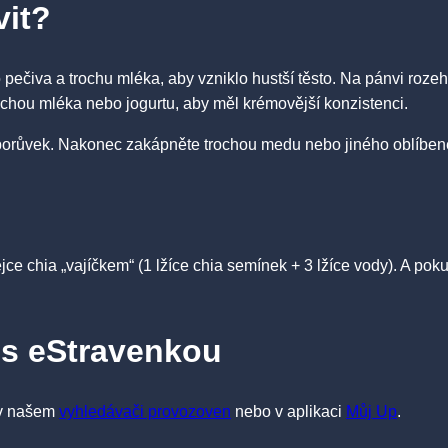
vit?
pečiva a trochu mléka, aby vzniklo hustší těsto. Na pánvi rozeh
rochou mléka nebo jogurtu, aby měl krémovější konzistenci.
 borůvek. Nakonec zakápněte trochou medu nebo jiného oblíben
ce chia „vajíčkem“ (1 lžíce chia semínek + 3 lžíce vody). A pok
e s eStravenkou
 v našem
vyhledávači provozoven
nebo v aplikaci
Můj Up
.