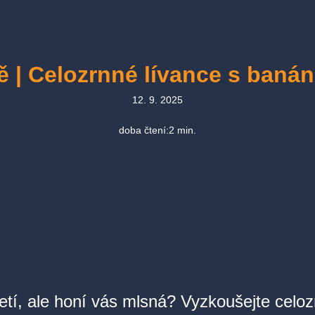
ě | Celozrnné lívance s baná
12. 9. 2025
doba čtení:
2
min.
tí, ale honí vás mlsná? Vyzkoušejte celoz