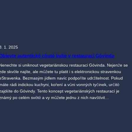
8. 1. 2025
Objevte autentické chutě Indie v restauraci Góvinda
Nenechte si uniknout vegetariánskou restauraci Góvinda. Nejenže se
zde skvěle najíte, ale můžete tu platit i s elektronickou stravenkou
eStravenka. Bezmasým jídlem navíc podpoříte udržitelnost. Pokud
máte rádi indickou kuchyni, koření a vůni vonných tyčinek, určitě
zajděte do Góvindy. Tento koncept vegetariánských restaurací je
známý po celém světě a vy můžete jednu z nich navštívit…