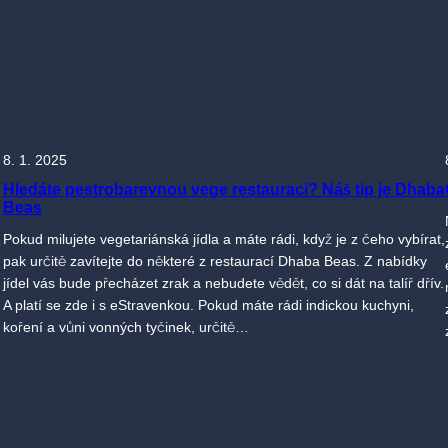
8. 1. 2025
Hledáte pestrobarevnou vege restauraci? Náš tip je Dhaba
Beas
Pokud milujete vegetariánská jídla a máte rádi, když je z čeho vybírat,
é
pak určitě zavítejte do některé z restaurací Dhaba Beas. Z nabídky
jídel vás bude přecházet zrak a nebudete vědět, co si dát na talíř dřív.
A platí se zde i s eStravenkou. Pokud máte rádi indickou kuchyni,
koření a vůni vonných tyčinek, určitě…