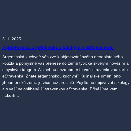
3. 1. 2025
Zajděte si na argentinskou kuchyni s eStravenkou
Argentinská kuchyně vás zve k objevování svého neodolatelného
kouzla a pomyslně vás přenese do země typické skvělým hovězím a
smyslným tangem. A s sebou nezapomeňte vaši stravenkovou kartu
eStravenka. Znáte argentinskou kuchyni? Kulinářské umění této
jihoamerické země je více než proslulé. Pojďte ho objevovat s kolegy
a s vaší nejoblíbenější stravenkou eStravenka. Přinášíme vám
několik…