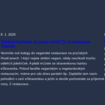
8. 1. 2025
Světové kuchyně ve vegan verzi? To je restaurace
Veganio
Vezměte své kolegy do veganské restaurace na pražských
Hradčanech. I když nejste striktní vegani, nikdy neuškodí trochu
odlehčit jídelníček. A platit můžete se stravenkovou kartou
p
eStravenka. Pokud fandíte veganským a vegetariánským
restauracím, máme pro vás dnes parádní tip. Zaplatíte tam navíc
pohodlně s vaší eStravenkou a ještě si skvěle pochutnáte za příjemné
ceny. Z restaurace…