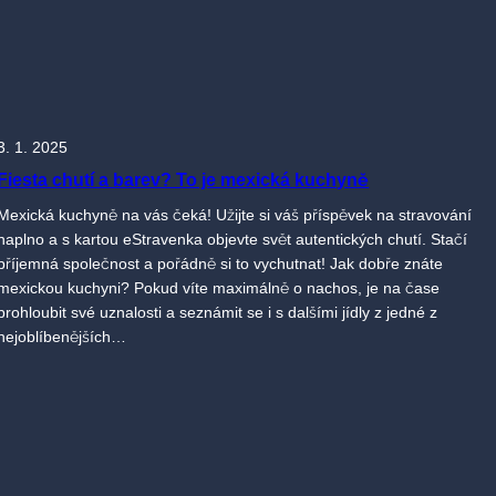
3. 1. 2025
Fiesta chutí a barev? To je mexická kuchyně
Mexická kuchyně na vás čeká! Užijte si váš příspěvek na stravování
naplno a s kartou eStravenka objevte svět autentických chutí. Stačí
příjemná společnost a pořádně si to vychutnat! Jak dobře znáte
mexickou kuchyni? Pokud víte maximálně o nachos, je na čase
prohloubit své uznalosti a seznámit se i s dalšími jídly z jedné z
nejoblíbenějších…