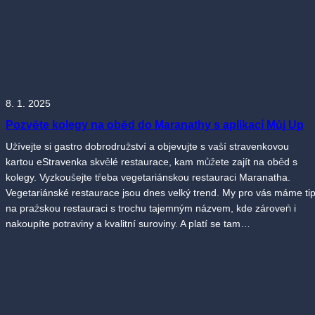
8. 1. 2025
Pozvěte kolegy na oběd do Maranathy s aplikací Můj Up
Užívejte si gastro dobrodružství a objevujte s vaší stravenkovou
kartou eStravenka skvělé restaurace, kam můžete zajít na oběd s
kolegy. Vyzkoušejte třeba vegetariánskou restauraci Maranatha.
Vegetariánské restaurace jsou dnes velký trend. My pro vás máme ti
na pražskou restauraci s trochu tajemným názvem, kde zároveň i
nakoupíte potraviny a kvalitní suroviny. A platí se tam…