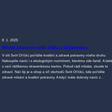
8. 1. 2025
Mlsejte zdravě ve světě oříšků s eStravenkou
V síti Svět Oříšků pořídíte kvalitní a zdravé potraviny všeho druhu.
Nakoupíte navíc i s ekologickým rozměrem, kterému zde fandí. A tak
s vaší oblíbenou stravenkovou kartou. Pokud rádi mlsáte, zkuste to
zdravě. Náš tip je e-shop a síť obchodů Svět Oříšků, kde pořídíte
zdravé mlsání a kvalitní potraviny. A když máte dobroty navíc z…