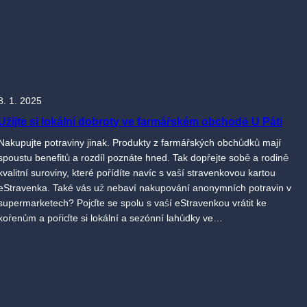
8. 1. 2025
Užijte si lokální dobroty ve farmářském obchodě U Páti
Nakupujte potraviny jinak. Produkty z farmářských obchůdků mají
spoustu benefitů a rozdíl poznáte hned. Tak dopřejte sobě a rodině
kvalitní suroviny, které pořídíte navíc s vaší stravenkovou kartou
eStravenka. Také vás už nebaví nakupování anonymních potravin v
supermarketech? Pojďte se spolu s vaší eStravenkou vrátit ke
kořenům a pořiďte si lokální a sezónní lahůdky ve…