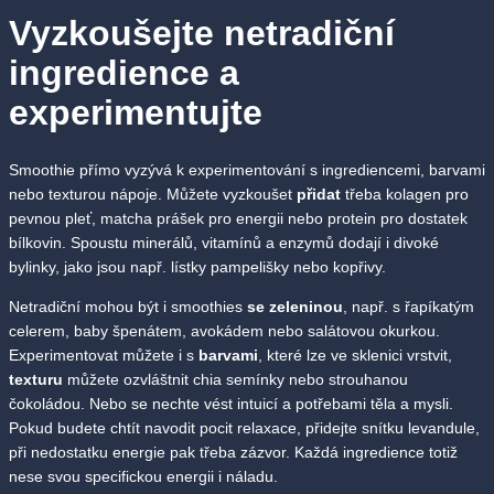
Vyzkoušejte netradiční
ingredience a
experimentujte
Smoothie přímo vyzývá k experimentování s ingrediencemi, barvami
nebo texturou nápoje. Můžete vyzkoušet
přidat
třeba kolagen pro
pevnou pleť, matcha prášek pro energii nebo protein pro dostatek
bílkovin. Spoustu minerálů, vitamínů a enzymů dodají i divoké
bylinky, jako jsou např. lístky pampelišky nebo kopřivy.
Netradiční mohou být i smoothies
se zeleninou
, např. s řapíkatým
celerem, baby špenátem, avokádem nebo salátovou okurkou.
Experimentovat můžete i s
barvami
, které lze ve sklenici vrstvit,
texturu
můžete ozvláštnit chia semínky nebo strouhanou
čokoládou. Nebo se nechte vést intuicí a potřebami těla a mysli.
Pokud budete chtít navodit pocit relaxace, přidejte snítku levandule,
při nedostatku energie pak třeba zázvor. Každá ingredience totiž
nese svou specifickou energii i náladu.