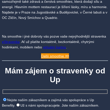
samozřejmě také zdravá a čerstvá smoothies, která dodají sílu a
energii. Hlavním mottem restaurací je šíření lásky, míru a harmonie.
Najdete je v Praze na Jugoslávské a Budějovické, v Černé labuti a v
OC Zličín, Nový Smíchov a Quadrio.
Na smoothie i jiné dobroty vás pozve vaše nejvýhodnější stravenka
eStravenka
. Ať už platíte kontaktně, bezkontaktně, chytrými
hodinkami, mobilem nebo
virtuální kartou
.
Další smoothie
>>
Mám zájem o stravenky od
Up
Nejste naším zákazníkem a zajímá vás spolupráce s Up
Benefity.
Už s námi spolupracujete. Jste naším zákazníkem.