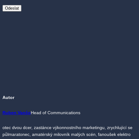
Autor
Ruben Vančo
Head of Communications
otec dvou dcer, zastánce výkonnostního marketingu, zrychlující se
půlmaratonec, amatérský milovník malých scén, fanoušek elektro