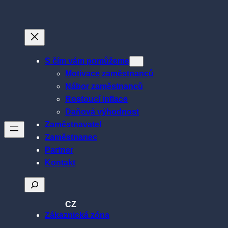
Přeskočit
na
obsah
S čím vám pomůžeme
Motivace zaměstnanců
Nábor zaměstnanců
Rostoucí inflace
Daňová výhodnost
Zaměstnavatel
Zaměstnanec
Partner
Kontakt
Hledat
CZ
Zákaznická zóna