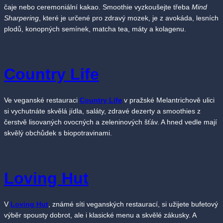
čaje nebo ceremoniální kakao. Smoothie vyzkoušejte třeba
Mind
Sharpering
, které je určené pro zdravý mozek, je z avokáda, lesních
plodů, konopných semínek, matcha tea, máty a kolagenu.
Country Life
Ve veganské restauraci
Country Life
v pražské Melantrichově ulici
si vychutnáte skvělá jídla, saláty, zdravé dezerty a smoothies z
čerstvě lisovaných ovocných a zeleninových šťáv. A hned vedle mají
skvělý obchůdek s biopotravinami.
Loving Hut
V
Loving Hut
, známé síti veganských restaurací, si užijete bufetový
výběr spousty dobrot, ale i klasické menu a skvělé zákusky. A