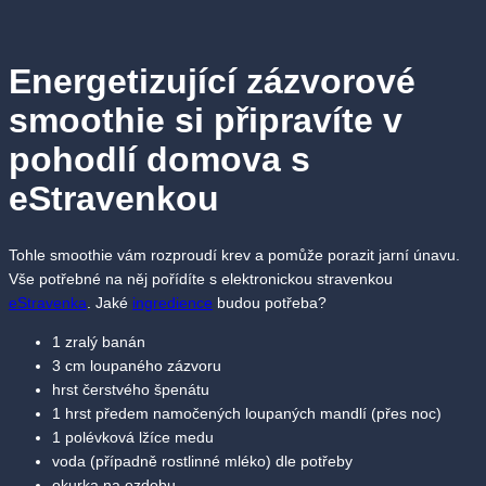
Energetizující zázvorové
smoothie si připravíte v
pohodlí domova s
eStravenkou
Tohle smoothie vám rozproudí krev a pomůže porazit jarní únavu.
Vše potřebné na něj pořídíte s elektronickou stravenkou
eStravenka
. Jaké
ingredience
budou potřeba?
1 zralý banán
3 cm loupaného zázvoru
hrst čerstvého špenátu
1 hrst předem namočených loupaných mandlí (přes noc)
1 polévková lžíce medu
voda (případně rostlinné mléko) dle potřeby
okurka na ozdobu