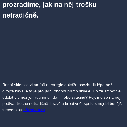
prozradíme, jak na něj trošku
netradičně.
Ranní sklenice vitamínů a energie dokáže povzbudit lépe než
dvojitá káva. A to je pro jarní období přímo skvělé. Co ze smoothie
udělat víc než jen rutinní snídani nebo svačinu? Pojďme se na něj
podívat trochu netradičně, hravě a kreativně, spolu s nejoblíbenější
stravenkou
eStravenka
.