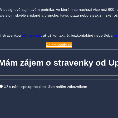
. V designově zajímavém podniku, ve kterém se nachází více než 600 ros
e stojí i skvělé snídaně a brunche, káva, pizza nebo steak z nízké roš
ší stravenkou
eStravenka
, ať už kontaktně, bezkontaktně nebo třeba
vi
Na smoothie >>
Mám zájem o stravenky od U
Už s námi spolupracujete. Jste naším zákazníkem.