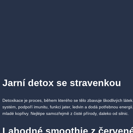
Jarní detox se stravenkou
Detoxikace je proces, během kterého se tělo zbavuje škodlivých láte
systém, podpoří imunitu, funkci jater, ledvin a dodá potřebnou energii
mladé kopřivy. Nejlépe samozřejmě z čisté přírody, daleko od silnic.
Lahodné smoothie z červené 