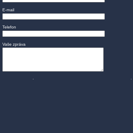
E-mail
Telefon
Vaše zpráva
Odesláním údajů nám umožňujete zpracování Vašich osobních údajů za
Autor