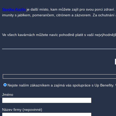
Spojka Karlín
je další místo, kam můžete zajít pro svou porci zdraví
imunity s jablkem, pomerančem, citrónem a zázvorem. Za ochutnání al
Ve všech kavárnách můžete navíc pohodlně platit s vaší nejvýhodněj
Nejste naším zákazníkem a zajímá vás spolupráce s Up Benefity.
Jméno
Název firmy
(nepovinné)