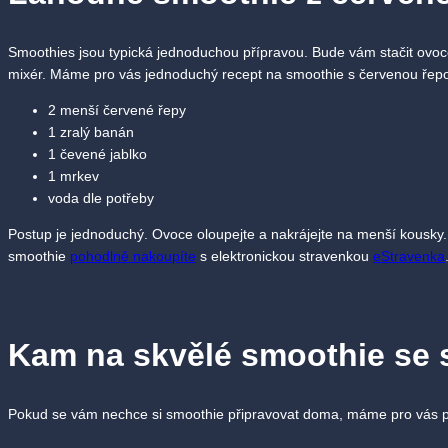
Smoothies jsou typická jednoduchou přípravou. Bude vám stačit ovoce
mixér. Máme pro vás jednoduchý recept na smoothie s červenou řepou,
2 menší červené řepy
1 zralý banán
1 čevené jablko
1 mrkev
voda dle potřeby
Postup je jednoduchý. Ovoce oloupejte a nakrájejte na menší kousky.
smoothie
pohodlně nakoupíte
s elektronickou stravenkou
eStravenka
Kam na skvělé smoothie se
Pokud se vám nechce si smoothie připravovat doma, máme pro vás pár