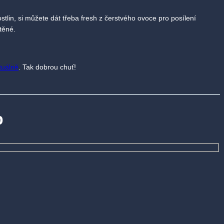
tlin, si můžete dát třeba fresh z čerstvého ovoce pro posílení
těné.
rtuálně
. Tak dobrou chuť!
p