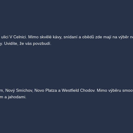
lici V Celnici. Mimo skvělé kávy, snídaní a obědů zde mají na výběr n
vy. Uvidíte, že vás povzbudí.
, Nový Smíchov, Novo Platza a Westfield Chodov. Mimo výběru smoothie
em a jahodami.