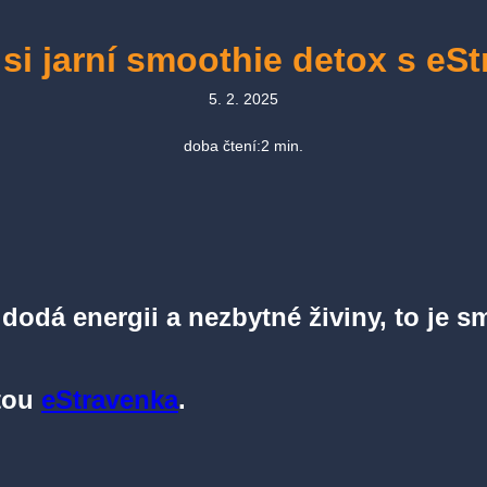
 si jarní smoothie detox s eS
5. 2. 2025
doba čtení:
2
min.
 dodá energii a nezbytné živiny, to je s
rtou
eStravenka
.