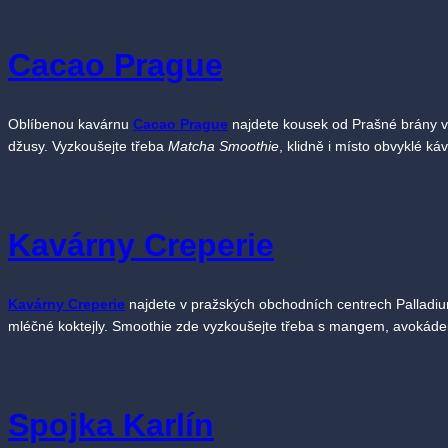
C
acao Prague
Oblíbenou kavárnu
Cacao Prague
najdete kousek od Prašné brány v u
džusy. Vyzkoušejte třeba
Matcha Smoothie
, klidně i místo obvyklé ká
Kavárny Creperie
Kavárny Creperie
najdete v pražských obchodních centrech Palladium
mléčné koktejly. Smoothie zde vyzkoušejte třeba s mangem, avokád
Spojka Karlín