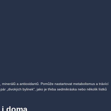
 minerálů a antioxidantů. Pomůže nastartovat metabolismus a trávící
pár „divokých bylinek“, jako je třeba sedmikráska nebo několik lístků
 i doma