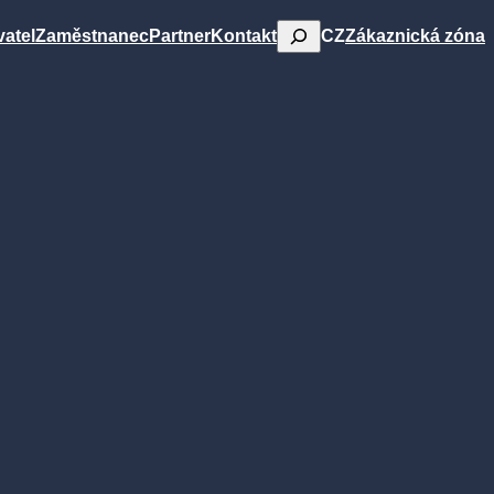
Hledat
CZ
atel
Zaměstnanec
Partner
Kontakt
Zákaznická zóna