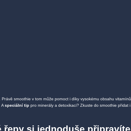
k. Právě smoothie v tom může pomoct i díky vysokému obsahu vitamínů,
. A
speciální tip
pro minerály a detoxikaci? Zkuste do smoothie přidat i 
řepy si jednoduše připravíte