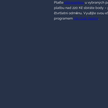
Plaťte
eStravenkou
u vybraných pa
platbu nad 220 Kč sbíráte body –
čtvrtletní odměnu. Využijte svou e
programem
Up Club Gastro
.
Stravenková
Nezapomeňte využít
výhod a slev
Aplikace
Můj Up
je plná atraktivní
užívat si zvýhodněného nákupu.