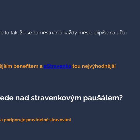
 to tak, že se zaměstnanci každý měsíc připíše na účtu
enějším benefitem a
eStravenka
tou nejvýhodnější
vede nad stravenkovým paušálem?
a podporuje pravidelné stravování