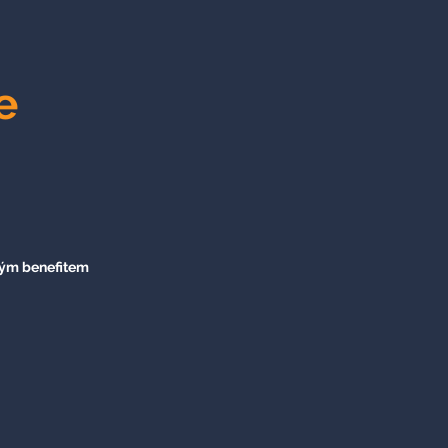
e
kým benefitem