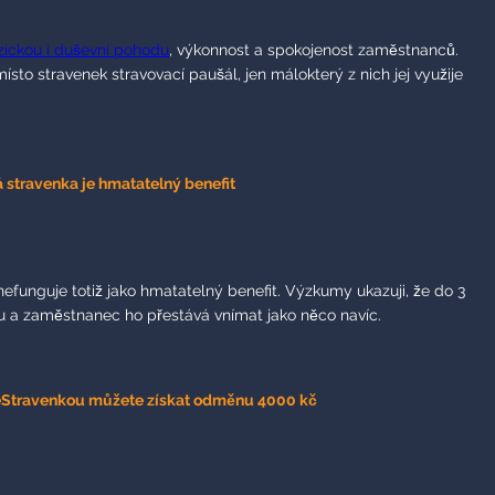
zickou i duševní pohodu
, výkonnost a spokojenost zaměstnanců.
sto stravenek stravovací paušál, jen málokterý z nich jej využije
á stravenka je hmatatelný benefit
 nefunguje totiž jako hmatatelný benefit. Výzkumy ukazuji, že do 3
u a zaměstnanec ho přestává vnímat jako něco navíc.
eStravenkou můžete získat odměnu 4000 kč