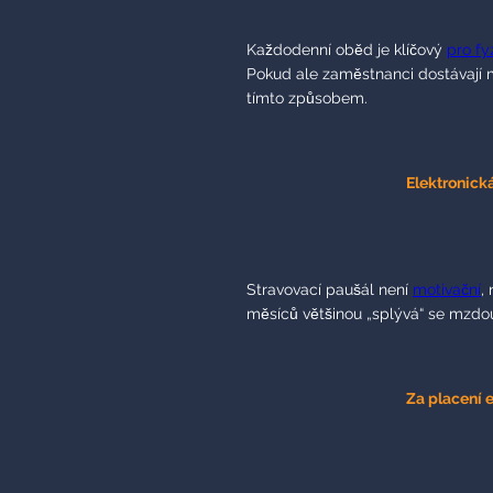
Každodenní oběd je klíčový
pro fy
Pokud ale zaměstnanci dostávají mí
tímto způsobem.
Elektronick
Stravovací paušál není
motivační
,
měsíců většinou „splývá“ se mzdo
Za placení 