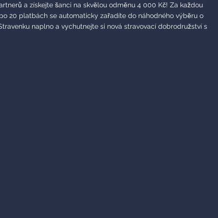
rtnerů a získejte šanci na skvělou odměnu 4 000 Kč! Za každou
 po 20 platbách se automaticky zařadíte do náhodného výběru o
Stravenku naplno a vychutnejte si nová stravovací dobrodružství s
 karta má pro vás i slevy a akční nabídky
, které vám vaše stravenková karta otevírá u našich partnerů.
ch nabídek – stačí si jen vybrat, použít při nákupu příslušný kód a