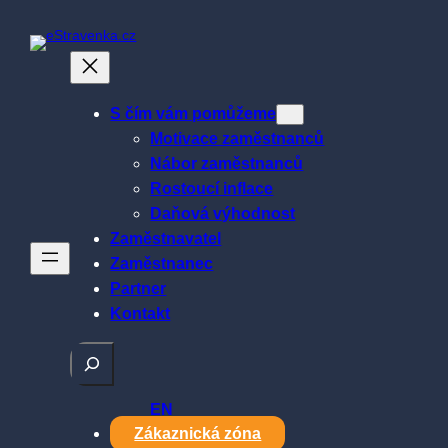
Přeskočit
na
obsah
S čím vám pomůžeme
Motivace zaměstnanců
Nábor zaměstnanců
Rostoucí inflace
Daňová výhodnost
Zaměstnavatel
Zaměstnanec
Partner
Kontakt
Hledat
EN
Zákaznická zóna