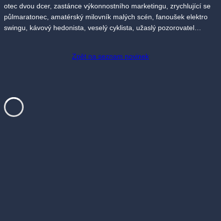
otec dvou dcer, zastánce výkonnostního marketingu, zrychlující se
půlmaratonec, amatérský milovník malých scén, fanoušek elektro
swingu, kávový hedonista, veselý cyklista, užaslý pozorovatel…
Zpět na seznam novinek