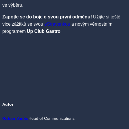
ve výběru.
Zapojte se do boje o svou první odměnu!
Užijte si ještě
více zážitků se svou
eStravenkou
a novým věrnostním
programem
Up Club Gastro
.
Autor
Ruben Vančo
Head of Communications