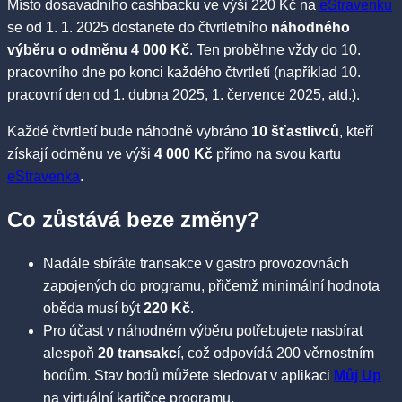
Místo dosavadního cashbacku ve výši 220 Kč na
eStravenku
se od 1. 1. 2025 dostanete do čtvrtletního
náhodného
výběru o odměnu 4 000 Kč
. Ten proběhne vždy do 10.
pracovního dne po konci každého čtvrtletí (například 10.
pracovní den od 1. dubna 2025, 1. července 2025, atd.).
Každé čtvrtletí bude náhodně vybráno
10 šťastlivců
, kteří
získají odměnu ve výši
4 000 Kč
přímo na svou kartu
eStravenka
.
Co zůstává beze změny?
Nadále sbíráte transakce v gastro provozovnách
zapojených do programu, přičemž minimální hodnota
oběda musí být
220 Kč
.
Pro účast v náhodném výběru potřebujete nasbírat
alespoň
20 transakcí
, což odpovídá 200 věrnostním
bodům. Stav bodů můžete sledovat v aplikaci
Můj Up
na virtuální kartičce programu.