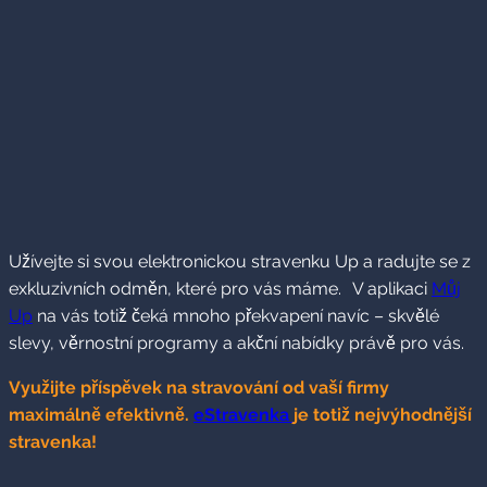
Užívejte si svou elektronickou stravenku Up a radujte se z
exkluzivních odměn, které pro vás máme. V aplikaci
Můj
Up
na vás totiž čeká mnoho překvapení navíc – skvělé
slevy, věrnostní programy a akční nabídky právě pro vás.
Využijte příspěvek na stravování od vaší firmy
maximálně efektivně.
eStravenka
je totiž nejvýhodnější
stravenka!