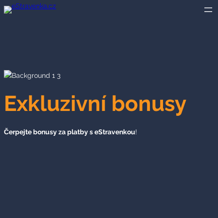
Přeskočit
na
obsah
Exkluzivní bonusy
Čerpejte bonusy za platby s eStravenkou
!