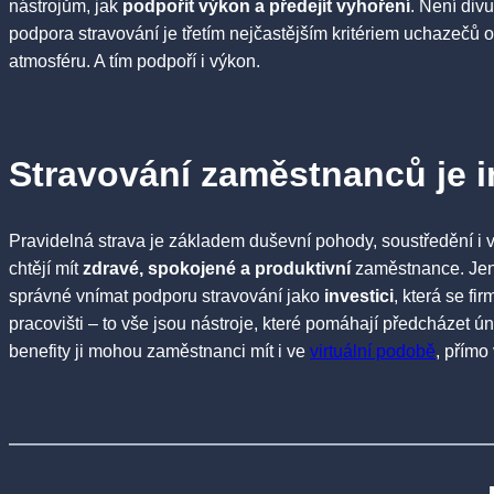
nástrojům, jak
podpořit výkon a předejít vyhoření
. Není div
podpora stravování je třetím nejčastějším kritériem uchazečů o 
atmosféru. A tím podpoří i výkon.
Stravování zaměstnanců je in
Pravidelná strava je základem duševní pohody, soustředění i v
chtějí mít
zdravé, spokojené a produktivní
zaměstnance. Jen 
správné vnímat podporu stravování jako
investici
, která se f
pracovišti – to vše jsou nástroje, které pomáhají předcházet ún
benefity ji mohou zaměstnanci mít i ve
virtuální podobě
, přím