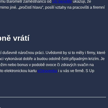
ůzkumu Barometr zaměstnanců od
Up benefity
ukazují, že
o jiné. „pročistí hlavu“, posílí vztahy na pracovišti a firemní
ně vrátí
duševně náročnou práci. Uvědomit by si to měly i firmy, které
ci vykonávat dobře a budou odolně čelit případným krizím. Je
ý režim nebo bonus v podobě ovoce či zdravých svačin na
oto elektronickou kartu
eStravenka
i u vás ve firmě. S Up