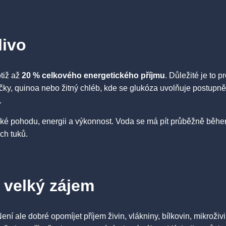
livo
otiž až
20 % celkového energetického příjmu
. Důležité je to 
očky, quinoa nebo žitný chléb, kde se glukóza uvolňuje postupně
.
e také pohodu, energii a výkonnost. Voda se má pít průběžně běh
ých tuků.
 velký zájem
ní ale dobré opomíjet příjem živin, vlákniny, bílkovin, mikroživ