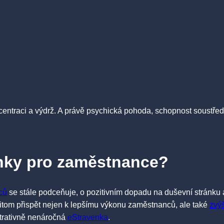
oncentraci a výdrž. A právě psychická pohoda, schopnost soustřed
enky pro zaměstnance?
ců
se stále podceňuje, o pozitivním dopadu na duševní stránku 
přitom přispět nejen k lepšímu výkonu zaměstnanců, ale také
zvýš
strativně nenáročná
eStravenka
.