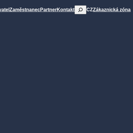
Hledat
CZ
atel
Zaměstnanec
Partner
Kontakt
Zákaznická zóna