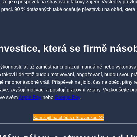
u, že je o příspěvek na stravování takový zájem. Výsledky pr
práci. 90 % dotázaných také oceňuje přestávku na oběd, která mim
vestice, která se firmě násob
ýkonnosti, ať už zaměstnanci pracují manuálně nebo vykonávají 
takoví lidé totiž budou motivovaní, angažovaní, budou svou prá
irmě mnohonásobně vrátí. Příspěvek na jídlo, čas na oběd, pitn
avě, zvyšují motivaci a posilují pracovní vztahy. Vyzkoušejte pr
o ve svém
Apple Pay
nebo
Google Pay
.
Kam zajít na oběd s eStravenkou
>>