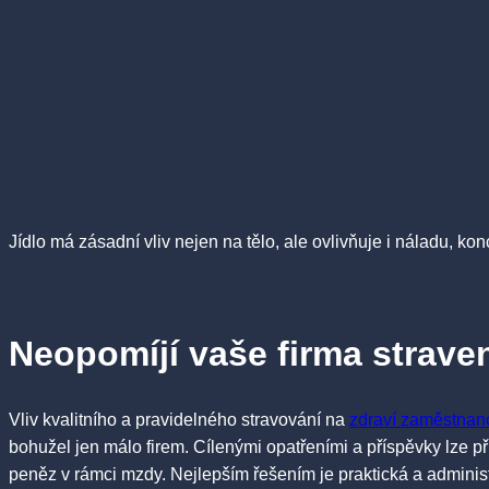
Jídlo má zásadní vliv nejen na tělo, ale ovlivňuje i náladu, k
Neopomíjí vaše firma strav
Vliv kvalitního a pravidelného stravování na
zdraví zaměstnan
bohužel jen málo firem. Cílenými opatřeními a příspěvky lze 
peněz v rámci mzdy. Nejlepším řešením je praktická a admini