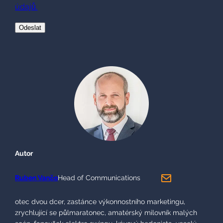
Autor
Ruben Vančo
Head of Communications
otec dvou dcer, zastánce výkonnostního marketingu,
zrychlující se půlmaratonec, amatérský milovník malých
scén, fanoušek elektro swingu, kávový hedonista, veselý
cyklista, užaslý pozorovatel…