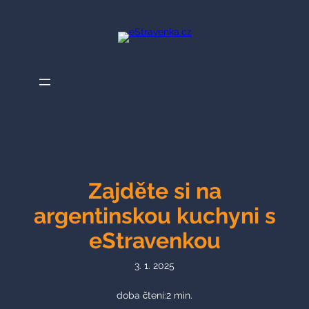
Přeskočit
na
obsah
Zajděte si na
argentinskou kuchyni s
eStravenkou
3. 1. 2025
doba čtení:
2
min.