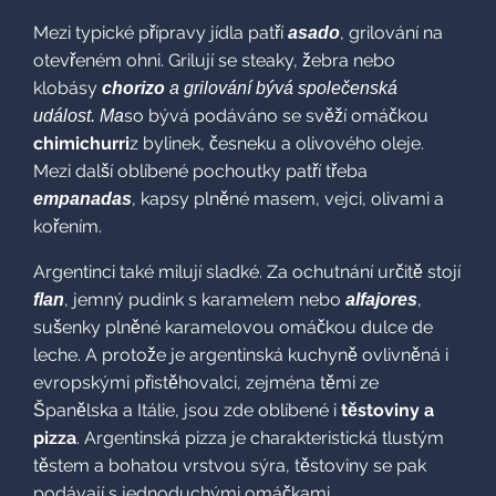
A také na kvalitních surovinách a hlavně lásce k masu,
především tomu hovězímu. Z agrentinské gastronomie
budou nadšení nejen milovníci steaků, ale i dezertů a
kvalitního vína.
Mezi typické přípravy jídla patří
asado
, grilování na
otevřeném ohni. Grilují se steaky, žebra nebo klobásy
chorizo
a grilování bývá společenská událost. Ma
so bývá
podáváno se svěží omáčkou
chimichurri
z bylinek, česneku
a olivového oleje. Mezi další oblíbené pochoutky patří třeba
empanadas
, kapsy plněné masem, vejci, olivami a kořením.
Argentinci také milují sladké. Za ochutnání určitě stojí
flan
,
jemný pudink s karamelem nebo
alfajores
, sušenky plněné
karamelovou omáčkou dulce de leche. A protože je
argentinská kuchyně ovlivněná i evropskými přistěhovalci,
zejména těmi ze Španělska a Itálie, jsou zde oblíbené i
těstoviny a pizza
. Argentinská pizza je charakteristická
tlustým těstem a bohatou vrstvou sýra, těstoviny se pak
podávají s jednoduchými omáčkami.