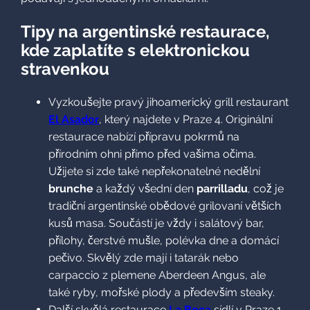
Tipy na argentinské
restaurace, kde zaplatíte
s
elektronickou
stravenkou
Vyzkoušejte pravý jihoamerický grill restaurant
El
Asador
, který najdete v Praze 4. Originální restaurace
nabízí přípravu pokrmů na přírodním ohni přímo před
vašima očima. Užijete si zde také nepřekonatelné
nedělní
brunche
a každý všední den
parrilladu
, což
je tradiční argentinské obědové grilovaní větších kusů
masa. Součástí je vždy i salátový bar, přílohy, čerstvé
mušle, polévka dne a domácí pečivo. Skvělý zde mají
i tatarák nebo carpaccio z plemene Aberdeen
Angus, ale také ryby, mořské plody a především