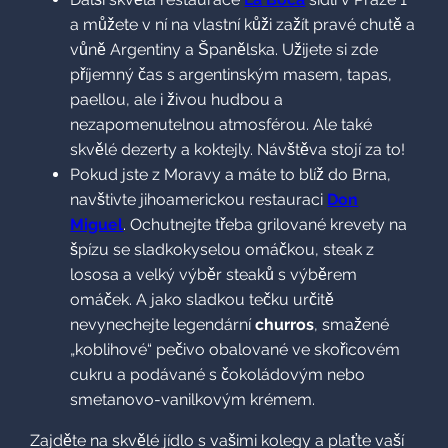
steaky.
Další skvělá restaurace
La Boca
sídlí v Praze 1 a
můžete v ní na vlastní kůži zažít pravé chutě a vůně
Argentiny a Španělska. Užijete si zde příjemný čas s
argentinským masem, tapas, paellou, ale i živou
hudbou a nezapomenutelnou atmosférou. Ale také
skvělé dezerty a koktejly. Návštěva stojí za to!
Pokud jste z Moravy a máte to blíž do Brna, navštivte
jihoamerickou restauraci
Don Miguel
. Ochutnejte
třeba grilované krevety na špízu se sladkokyselou
omáčkou, steak z lososa a velký výběr steaků s
výběrem omáček. A jako sladkou tečku určitě
nevynechejte legendární
churros
, smažené
„koblihové“ pečivo obalované ve skořicovém cukru a
podávané s čokoládovým nebo smetanovo-
vanilkovým krémem.
Zajděte na skvělé jídlo s vašimi kolegy a plaťte vaší
eStravenkou
, kterou nyní můžete mít i ve formě
virtuální