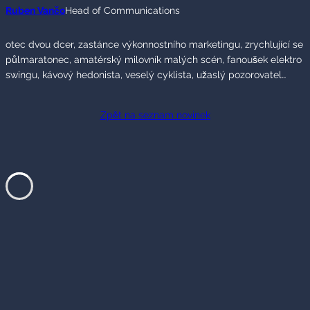
Ruben Vančo
Head of Communications
otec dvou dcer, zastánce výkonnostního marketingu, zrychlující se
půlmaratonec, amatérský milovník malých scén, fanoušek elektro
swingu, kávový hedonista, veselý cyklista, užaslý pozorovatel…
Zpět na seznam novinek