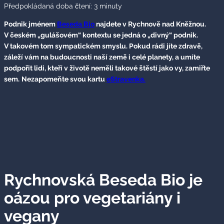
Předpokládaná doba čtení:
3
minuty
Podnik jménem
Beseda Bio
najdete v Rychnově nad Kněžnou.
V českém „gulášovém“ kontextu se jedná o „divný“ podnik.
V takovém tom sympatickém smyslu. Pokud rádi jíte zdravě,
záleží vám na budoucnosti naší země i celé planety, a umíte
podpořit lidi, kteří v životě neměli takové štěstí jako vy, zamiřte
sem.
Nezapomeňte svou kartu
eStravenka.
Rychnovská Beseda Bio je
oázou pro vegetariány i
vegany