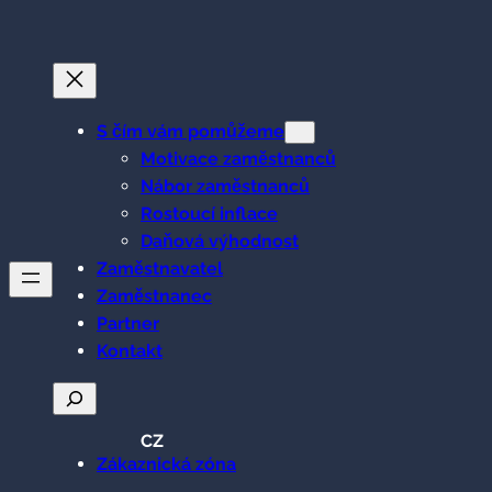
Přeskočit
na
obsah
S čím vám pomůžeme
Motivace zaměstnanců
Nábor zaměstnanců
Rostoucí inflace
Daňová výhodnost
Zaměstnavatel
Zaměstnanec
Partner
Kontakt
Hledat
CZ
Zákaznická zóna