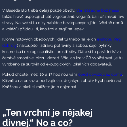
V Beseda Bio třeba dělají pouze obědy.
Vaří zásadně bez masa
,
takže hravě uspokojí chutě vegetariánů, veganů, ba i příznivců raw
stravy. Na své si tu díky nabídce bezlepkových jídel (včetně dortů
a koláčů) přijdou i ti, kdo trpí alergií na lepek.
Kromě hotových obědových jídel tu (nebo na jejich
e-shopu Veg
dobroty
) nakoupíte i zdravé potraviny s sebou, čaje, bylinky,
kosmetiku i ekologické čisticí prostředky. Dáte si tu parádní kávu,
čerstvé smoothie, pizzu, dezert. Vše, co lze v ČR vypěstovat, je tu
vyrobeno ze surovin od ekologických, lokálních dodavatelů.
Pokud chcete, mezi 10 a 13 hodinou vám
oběd dovezou až domů
.
Klikněte na odkaz a podívejte se, do jakých obcí v Rychnově nad
Kněžnou a okolí si můžete jídlo objednat.
„Ten vrchní je nějakej
divnej.“ No a co?