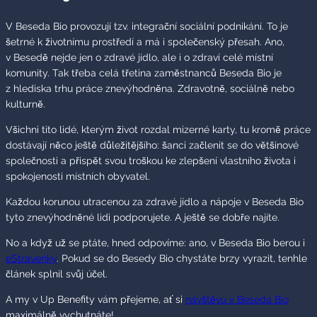
V Beseda Bio provozují tzv. integrační sociální podnikání. To je
šetrné k životnímu prostředí a má i společenský přesah. Ano,
v Besedě nejde jen o zdravé jídlo, ale i o zdraví celé místní
komunity. Tak třeba celá třetina zaměstnanců Beseda Bio je
z hlediska trhu práce znevýhodněna. Zdravotně, sociálně nebo
kulturně.
Všichni tito lidé, kterým život rozdal mizerné karty, tu kromě práce
dostávají něco ještě důležitějšího: šanci začlenit se do většinové
společnosti a přispět svou troškou ke zlepšení vlastního života i
spokojenosti místních obyvatel.
Každou korunou utracenou za zdravé jídlo a nápoje v Beseda Bio
tyto znevýhodněné lidi podporujete. A ještě se dobře najíte.
No a když už se ptáte, hned odpovíme: ano, v Beseda Bio berou i
eStravenky
. Pokud se do Besedy Bio chystáte brzy vyrazit, tenhle
článek splnil svůj účel.
A my v Up Benefity vám přejeme, ať si
návštěvu v Beseda Bio
maximálně vychutnáte!