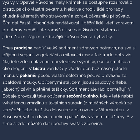
výživy v Opavě! Původně malý krámek se postupně rozšiřoval o
bistro, pak i o vlastní pekárnu. Nejdříve chodili lidé pro rady
ohledně alternativního stravování a zdraví, zákazníků přibývalo.
Čím dál častěji obchůdek navštěvovali i běžní lidé, kteří zdravotní
problémy neměli, ale zamýšleli se nad životním stylem a
jídelníčkem. Zájem o zdravější způsob života byl velký.
Dnes
prodejna
nabízí velký sortiment zdravých potravin, na své si
přijdou i vegani, vegetariáni a milovníci raw a fair trade potravin.
Najdete zde i chlazené a bezlepkové výrobky, eko kosmetiku a
eko drogerii. V
bistru
vaří každý všední den bezmasé polední
menu, v
pekárně
pečou vlastní celozrnné pečivo převážně ze
špaldové mouky. Oblíbenými stálicemi jsou špaldový chleba,
jablečný závin a plněné taštičky. Sortiment ale rádi obměňují. V
Bobaje provozují také oblíbené
sezónní okénko
, kde v létě nabízí
vyhlášenou zmrzlinu z lokálních surovin (z mléčných výrobků ze
zemědělského družstva Hlavnice a bio ovoce z Vitaminátoru v
Sosnové), vaří bio kávu a pečou palačinky s vlastními džemy. A v
zimě si zde můžete dát i poctivý svařák z biovína.