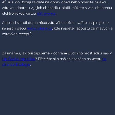
Ať už si do Bobaji zajdete na dobrý oběd nebo pořídíte nějakou
zdravou dobrotu v jejich obchůdku, platit můžete s vaší oblíbenou
elektronickou kartou
eStravenka
.
A pokud si rádi doma něco zdravého občas uvaříte, inspirujte se
na jejich webu
www.bobaja.cz
, kde najdete i spoustu zajímavých a
zdravých receptů.
Zajímá vás, jak přistupujeme k ochraně životního prostředí u nás v
Up Česká republika
? Přečtěte si o našich snahách na webu
na
stránce Ekologie
.