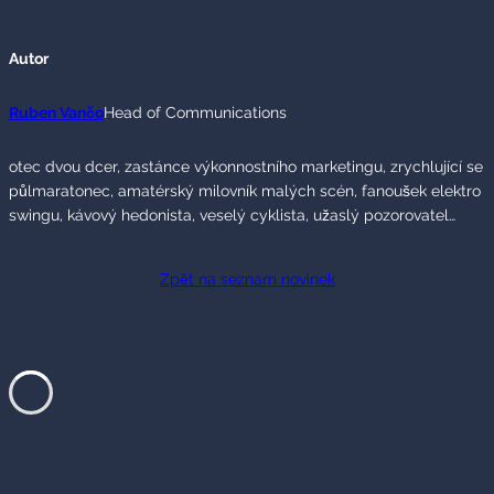
Autor
Ruben Vančo
Head of Communications
otec dvou dcer, zastánce výkonnostního marketingu, zrychlující se
půlmaratonec, amatérský milovník malých scén, fanoušek elektro
swingu, kávový hedonista, veselý cyklista, užaslý pozorovatel…
Zpět na seznam novinek