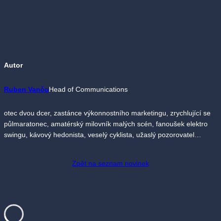
Autor
Ruben Vančo
Head of Communications
otec dvou dcer, zastánce výkonnostního marketingu, zrychlující se
půlmaratonec, amatérský milovník malých scén, fanoušek elektro
swingu, kávový hedonista, veselý cyklista, užaslý pozorovatel…
Zpět na seznam novinek