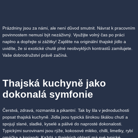
Prázdniny jsou za námi, ale není důvod smutnit. Návrat k pracovním
povinnostem nemusí být nezáživný. Využijte volný čas po práci
naplno a dopřejte si zážitky! Zajděte na originální thajské jídlo a
uvidíte, že si exotické chutě plné neobvyklých kontrastů zamilujete.
Vaše dobrodružství právě začíná.
Thajská kuchyně jako
dokonalá symfonie
Čerstvá, zdravá, rozmanitá a pikantní. Tak by šla v jednoduchosti
popsat thajská kuchyně. Jídla jsou typická širokou škálou chutí a
spojují slané, sladké, kyselé a pálivé do naprosté dokonalosti.
Typickými surovinami jsou rýže, kokosové mléko, chilli, limetky, rybí
omáčka a koriandr. Každá z thajských oblastí má své typické