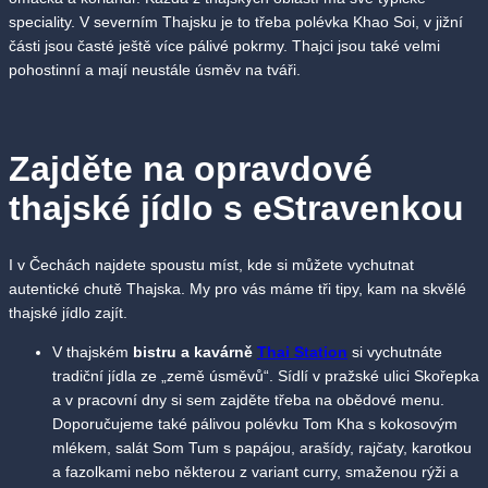
speciality. V severním Thajsku je to třeba polévka Khao Soi, v jižní
části jsou časté ještě více pálivé pokrmy. Thajci jsou také velmi
pohostinní a mají neustále úsměv na tváři.
Zajděte na opravdové
thajské jídlo s eStravenkou
I v Čechách najdete spoustu míst, kde si můžete vychutnat
autentické chutě Thajska. My pro vás máme tři tipy, kam na skvělé
thajské jídlo zajít.
V thajském
bistru a kavárně
Thai Station
si vychutnáte
tradiční jídla ze „země úsměvů“. Sídlí v pražské ulici Skořepka
a v pracovní dny si sem zajděte třeba na obědové menu.
Doporučujeme také pálivou polévku Tom Kha s kokosovým
mlékem, salát Som Tum s papájou, arašídy, rajčaty, karotkou
a fazolkami nebo některou z variant curry, smaženou rýži a