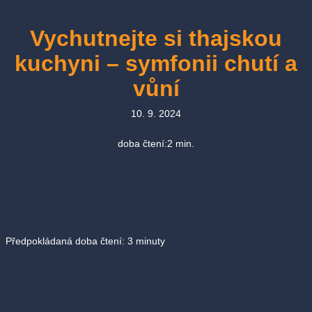
Vychutnejte si thajskou
kuchyni – symfonii chutí a
vůní
10. 9. 2024
doba čtení:
2
min.
Předpokládaná doba čtení:
3
minuty