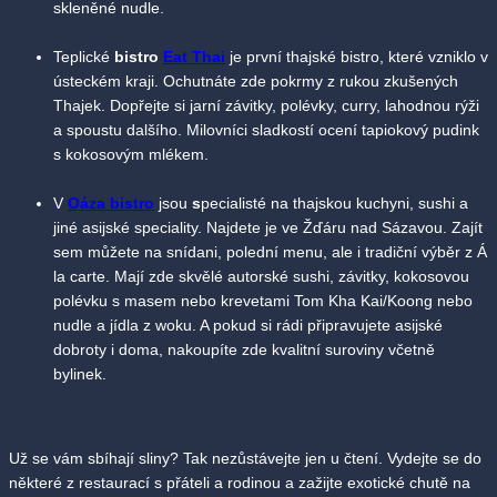
skleněné nudle.
Teplické
bistro
Eat Thai
je první thajské bistro, které vzniklo v
ústeckém kraji. Ochutnáte zde pokrmy z rukou zkušených
Thajek. Dopřejte si jarní závitky, polévky, curry, lahodnou rýži
a spoustu dalšího. Milovníci sladkostí ocení tapiokový pudink
s kokosovým mlékem.
V
Oáza bistro
jsou
s
pecialisté na thajskou kuchyni, sushi a
jiné asijské speciality. Najdete je ve Žďáru nad Sázavou. Zajít
sem můžete na snídani, polední menu, ale i tradiční výběr z Á
la carte. Mají zde skvělé autorské sushi, závitky, kokosovou
polévku s masem nebo krevetami Tom Kha Kai/Koong nebo
nudle a jídla z woku. A pokud si rádi připravujete asijské
dobroty i doma, nakoupíte zde kvalitní suroviny včetně
bylinek.
Už se vám sbíhají sliny? Tak nezůstávejte jen u čtení. Vydejte se do
některé z restaurací s přáteli a rodinou a zažijte exotické chutě na