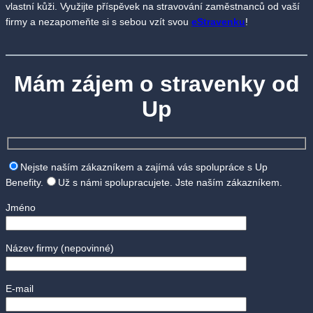
vlastní kůži. Využijte příspěvek na stravování zaměstnanců od vaší
firmy a nezapomeňte si s sebou vzít svou
eStravenku
!
Mám zájem o stravenky od
Up
Nejste naším zákazníkem a zajímá vás spolupráce s Up
Benefity.
Už s námi spolupracujete. Jste naším zákazníkem.
Jméno
Název firmy
(nepovinné)
E-mail