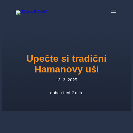
Přeskočit
na
obsah
Upečte si tradiční
Hamanovy uši
13. 3. 2025
doba čtení:
2
min.