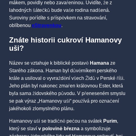
mákem, povidly nebo zavařeninou. Uvidíte, že z
lahodných šátečků bude vaše rodina nadšená.
Suroviny pořídíte s příspěvkem na stravování,
oblíbenou
eStravenkou
.
Znáte historii cukroví Hamanovy
uši?
Název se vztahuje k biblické postavě
Hamana
ze
Starého zákona. Haman byl důvěrníkem perského
krále a usiloval o vyvraždění všech Židů v Perské říši.
Jeho plán byl nakonec zmařen královnou Ester, která
byla sama židovského původu. V přeneseném smyslu
se pak výraz „Hamanovy uši“ používá pro označení
jakéhokoli zlomyslného plánu.
Hamanovy uši se tradičně pečou na svátek
Purim
,
který se slaví
v polovině března
a symbolizuje