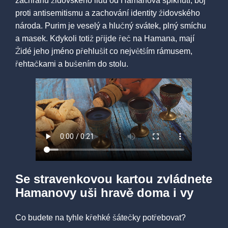
záchranu židovského lidu od Hamanova spiknutí, boj
proti antisemitismu a zachování identity židovského
národa. Purim je veselý a hlučný svátek, plný smíchu
a masek. Kdykoli totiž přijde řeč na Hamana, mají
Židé jeho jméno přehlušit co největším rámusem,
řehtačkami a bušením do stolu.
Se stravenkovou kartou zvládnete
Hamanovy uši hravě doma i vy
Co budete na tyhle křehké šátečky potřebovat?