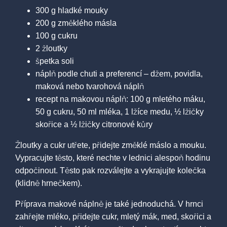
300 g hladké mouky
200 g změklého másla
100 g cukru
2 žloutky
špetka soli
náplň podle chuti a preferencí – džem, povidla,
maková nebo tvarohová náplň
recept na makovou náplň: 100 g mletého máku,
50 g cukru, 50 ml mléka, 1 lžíce medu, ½ lžičky
skořice a ½ lžičky citronové kůry
Žloutky a cukr utřete, přidejte změklé máslo a mouku.
Vypracujte těsto, které nechte v lednici alespoň hodinu
odpočinout. Těsto pak rozválejte a vykrajujte kolečka
(klidně hrnečkem).
Příprava makové náplně je také jednoduchá. V hrnci
zahřejte mléko, přidejte cukr, mletý mák, med, skořici a