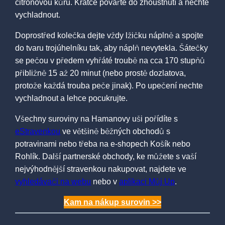
citronovou kůru. Krátce povařte do zhoustnutí a nechte
vychladnout.
Doprostřed kolečka dejte vždy lžičku náplně a spojte
do tvaru trojúhelníku tak, aby náplň nevytekla. Šátečky
se pečou v předem vyhřáté troubě na cca 170 stupňů
přibližně 15 až 20 minut (nebo prostě dozlatova,
protože každá trouba peče jinak). Po upečení nechte
vychladnout a lehce pocukrujte.
Všechny suroviny na Hamanovy uši pořídíte s
eStravenkou
ve většině běžných obchodů s
potravinami nebo třeba na e-shopech Košík nebo
Rohlík. Další partnerské obchody, ke můžete s vaší
nejvýhodnější stravenkou nakupovat, najdete ve
vyhledávači na webu
nebo v
aplikaci Můj Up
.
Kam na nákup surovin >>