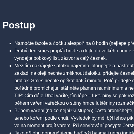
Postup
Namočte fazole a čočku alespoň na 8 hodin (nejlépe pře
Druhý den směs propláchněte a dejte do velkého hrnce 
vyndejte bobkový list, zázvor a celý česnek.
Mezitím nakrájejte šalotku najemno, oloupejte a nastrou
základ: na oleji nechte změknout šalotku, přidejte česne
protlak. Směs nechte opékat další minutu. Poté přidejte 
pořádně promíchejte, stáhněte plamen na minimum a nec
TIP:
Čím déle Dhal vaříte, tím lépe – luštěniny se pak r
během vaření vařečkou o stěny hrnce luštěniny rozmačk
Během vaření (na co nejnižší stupeň) často promíchejte, 
a/nebo koření podle chuti. Výsledek by měl být lehce pi
ve na moment projít varem. Při servírování posypte čer
Jako přílohu doporučujeme buď rýži basmati nebo indický 