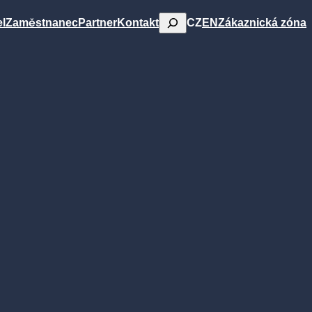
Hledat
CZ
EN
l
Zaměstnanec
Partner
Kontakt
Zákaznická zóna