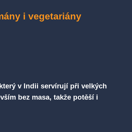
mány i vegetariány
rý v Indii servírují při velkých
vším bez masa, takže potěší i