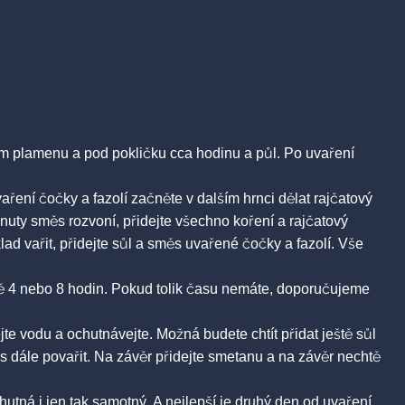
m plamenu a pod pokličku cca hodinu a půl. Po uvaření
ení čočky a fazolí začněte v dalším hrnci dělat rajčatový
inuty směs rozvoní, přidejte všechno koření a rajčatový
lad vařit, přidejte sůl a směs uvařené čočky a fazolí. Vše
idně 4 nebo 8 hodin. Pokud tolik času nemáte, doporučujeme
te vodu a ochutnávejte. Možná budete chtít přidat ještě sůl
s dále povařit. Na závěr přidejte smetanu a na závěr nechtě
utná i jen tak samotný. A nejlepší je druhý den od uvaření.