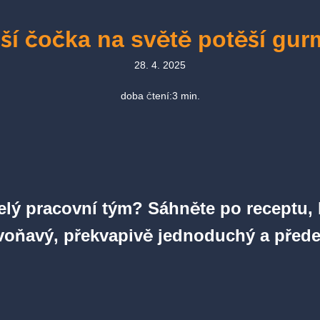
ší čočka na světě potěší gur
28. 4. 2025
doba čtení:
3
min.
lý pracovní tým? Sáhněte po receptu, kte
 voňavý, překvapivě jednoduchý a přede