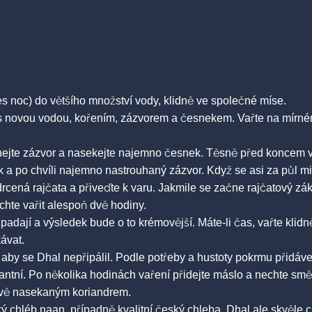
s noc) do většího množství vody, klidně ve společné míse.
s novou vodou, kořením, zázvorem a česnekem. Vařte na mírné
hejte zázvor a nasekejte najemno česnek. Těsně před koncem vař
k a po chvíli najemno nastrouhaný zázvor. Když se asi za půl m
drcená rajčata a přiveďte k varu. Jakmile se začne rajčatový zák
hte vařit alespoň dvě hodiny.
ozpadají a výsledek bude o to krémovější. Máte-li čas, vařte kl
ávat.
aby se Dhal nepřipálil. Podle potřeby a hustoty pokrmu přidávej
kantní. Po několika hodinách vaření přidejte máslo a nechte smě
stvě nasekaným koriandrem.
chléb naan, případně kvalitní český chleba. Dhal ale skvěle ch