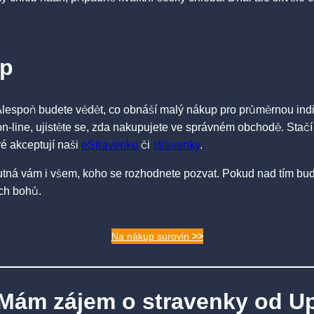
up
lespoň budete vědět, co obnáší malý nákup pro průměrnou indi
line, ujistěte se, zda nakupujete ve správném obchodě. Stačí je
ré akceptují naši
eStravenku
či
stravenky
.
tná vám i všem, koho se rozhodnete pozvat. Pokud nad tím budo
ých bohů.
Na nákup surovin
>>
Mám zájem o stravenky od U