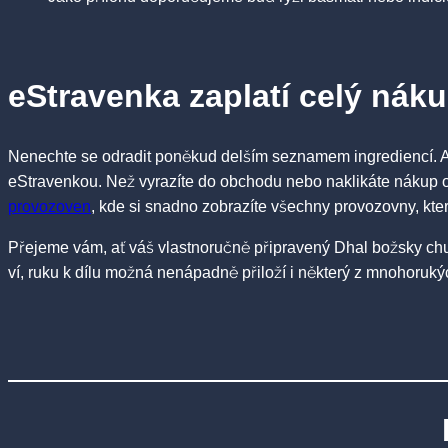
eStravenka zaplatí celý nák
Nenechte se odradit poněkud delším seznamem ingrediencí. A
eStravenkou. Než vyrazíte do obchodu nebo naklikáte nákup on-
provozoven
, kde si snadno zobrazíte všechny provozovny, kte
Přejeme vám, ať váš vlastnoručně připravený Dhal božsky chu
ví, ruku k dílu možná nenápadně přiloží i některý z mnohoruk