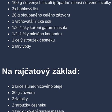
100 g červených fazolí (případně menší červené fazolky 
3x bobkový list
20 g oloupaného celého zázvoru
1 vrchovatá lžička soli
1/2 lžičky koření garam masala
1/2 lžičky mletého koriandru
1 celý stroužek česneku
2 litry vody
Na rajčatový základ:
2 lžíce slunečnicového oleje
30 g zázvoru
2 šalotky
2 stroužky česneku
2 lžičky koření garam masala