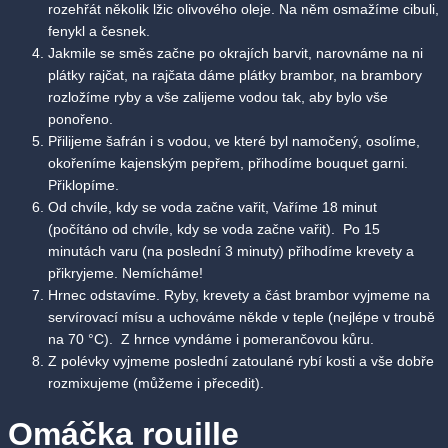
rozehřát několik lžic olivového oleje. Na něm osmažíme cibuli,
fenykl a česnek.
Jakmile se směs začne po okrajích barvit, narovnáme na ni
plátky rajčat, na rajčata dáme plátky brambor, na brambory
rozložíme ryby a vše zalijeme vodou tak, aby bylo vše
ponořeno.
Přilijeme šafrán i s vodou, ve které byl namočený, osolíme,
okořeníme kajenským pepřem, přihodíme bouquet garni.
Přiklopíme.
Od chvíle, kdy se voda začne vařit, Vaříme 18 minut
(počítáno od chvíle, kdy se voda začne vařit). Po 15
minutách varu (na poslední 3 minuty) přihodíme krevety a
přikryjeme. Nemícháme!
Hrnec odstavíme. Ryby, krevety a část brambor vyjmeme na
servírovací mísu a uchováme někde v teple (nejlépe v troubě
na 70 °C). Z hrnce vyndáme i pomerančovou kůru.
Z polévky vyjmeme poslední zatoulané rybí kosti a vše dobře
rozmixujeme (můžeme i přecedit).
Omáčka rouille