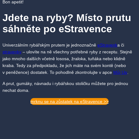
Bon apetit!
Jdete na ryby? Místo prutu
sáhněte po eStravence
Univerzálním rybářským prutem je jednoznačně
eStravenk
a či
stravenky
– ulovíte na ně všechny potřebné ryby z receptu. Stejně
jako mnoho dalších včetně lososa, žraloka, tuňáka nebo klidně
kraba. Tedy za předpokladu, že jich máte na svém kontě (nebo
v peněžence) dostatek. To pohodlně zkontrolujte v apce
Můj Up
.
A prut, gumáky, návnadu i rybářskou stoličku můžete pro jednou
nechat doma.
mrknu se na zůstatek na eStravence >>