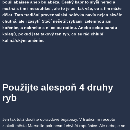
bouillabaisee aneb bujabéza. Český kapr to slyší nerad a
možná s tím i nesouhlasí, ale to je asi tak vše, co s tím může
dělat. Tato tradiční provensálská polévka navíc nejen skvěle
chutná, ale i zasytí. Stačí nešetřit rybami, zeleninou ani
kořením, a nakrmíte s ní celou rodinu. Anebo celou bandu
kolegů, pokud jste takový ten typ, co se rád chlubí
kulinářským uměním.
Použijte alespoň 4 druhy
ryb
Jen tak totiž docílíte opravdové bujabézy. V tradičním receptu
z okolí města Marseille pak nesmí chybět ropušnice. Ale nebojte se,