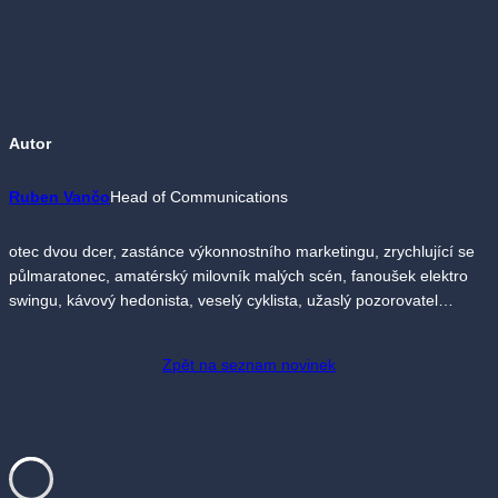
Autor
Ruben Vančo
Head of Communications
otec dvou dcer, zastánce výkonnostního marketingu, zrychlující se
půlmaratonec, amatérský milovník malých scén, fanoušek elektro
swingu, kávový hedonista, veselý cyklista, užaslý pozorovatel…
Zpět na seznam novinek