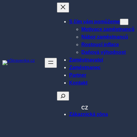
Přeskočit
na
obsah
S čím vám pomůžeme
Motivace zaměstnanců
Nábor zaměstnanců
Rostoucí inflace
Daňová výhodnost
Zaměstnavatel
Zaměstnanec
Partner
Kontakt
Hledat
CZ
Zákaznická zóna