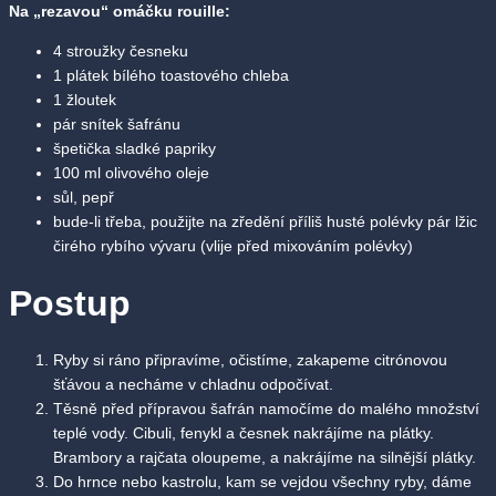
Na „rezavou“ omáčku rouille:
4 stroužky česneku
1 plátek bílého toastového chleba
1 žloutek
pár snítek šafránu
špetička sladké papriky
100 ml olivového oleje
sůl, pepř
bude-li třeba, použijte na zředění příliš husté polévky pár lžic
čirého rybího vývaru (vlije před mixováním polévky)
Postup
Ryby si ráno připravíme, očistíme, zakapeme citrónovou
šťávou a necháme v chladnu odpočívat.
Těsně před přípravou šafrán namočíme do malého množství
teplé vody. Cibuli, fenykl a česnek nakrájíme na plátky.
Brambory a rajčata oloupeme, a nakrájíme na silnější plátky.
Do hrnce nebo kastrolu, kam se vejdou všechny ryby, dáme