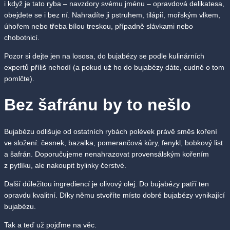
i když je tato ryba – navzdory svému jménu – opravdová delikatesa,
obejdete se i bez ní. Nahradíte ji pstruhem, tilápií, mořským vlkem,
úhořem nebo třeba bílou treskou, případně slávkami nebo
chobotnicí.
Pozor si dejte jen na lososa, do bujabézy se podle kulinárních
expertů příliš nehodí (a pokud už ho do bujabézy dáte, cudně o tom
pomlčte).
Bez šafránu by to nešlo
Bujabézu odlišuje od ostatních rybách polévek právě směs koření
ve složení: česnek, bazalka, pomerančová kůry, fenykl, bobkový list
a šafrán. Doporučujeme nenahrazovat provensálským kořením
z pytlíku, ale nakoupit bylinky čerstvé.
Další důležitou ingrediencí je olivový olej. Do bujabézy patří ten
opravdu kvalitní. Díky němu stvoříte místo dobré bujabézy vynikající
bujabézu.
Tak a teď už pojďme na věc.