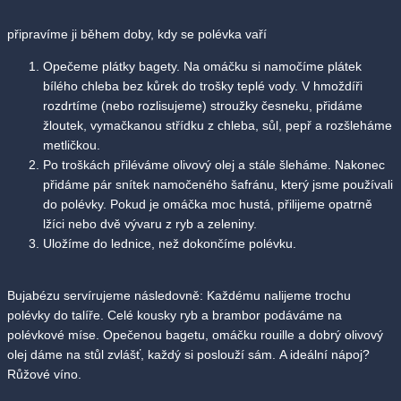
připravíme ji během doby, kdy se polévka vaří
Opečeme plátky bagety. Na omáčku si namočíme plátek
bílého chleba bez kůrek do trošky teplé vody. V hmoždíři
rozdrtíme (nebo rozlisujeme) stroužky česneku, přidáme
žloutek, vymačkanou střídku z chleba, sůl, pepř a rozšleháme
metličkou.
Po troškách přiléváme olivový olej a stále šleháme. Nakonec
přidáme pár snítek namočeného šafránu, který jsme používali
do polévky. Pokud je omáčka moc hustá, přilijeme opatrně
lžíci nebo dvě vývaru z ryb a zeleniny.
Uložíme do lednice, než dokončíme polévku.
Bujabézu servírujeme následovně: Každému nalijeme trochu
polévky do talíře. Celé kousky ryb a brambor podáváme na
polévkové míse. Opečenou bagetu, omáčku rouille a dobrý olivový
olej dáme na stůl zvlášť, každý si poslouží sám. A ideální nápoj?
Růžové víno.