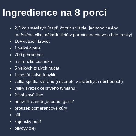
Ingredience na 8 porcí
2,5 kg směsi ryb (např. čtvrtinu tilápie, jednoho celého
mořského vlka, několik filetů z parmice nachové a bílé tresky)
16+ větších krevet
1 velká cibule
700 g brambor
5 stroužků česneku
5 velkých zralých rajčat
1 menší bulva fenyklu
velká špetka šafránu (seženete v arabských obchodech)
velký svazek čerstvého tymiánu,
2 bobkové listy
petrželka aneb „bouquet garni“
proužek pomerančové kůry
sůl
kajenský pepř
olivový olej