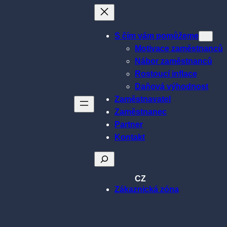
S čím vám pomůžeme
Motivace zaměstnanců
Nábor zaměstnanců
Rostoucí inflace
Daňová výhodnost
Zaměstnavatel
Zaměstnanec
Partner
Kontakt
Hledat
CZ
Zákaznická zóna