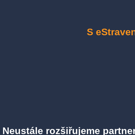
S eStrave
Neustále rozšiřujeme partne