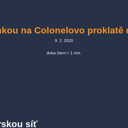
nkou na Colonelovo proklatě 
9. 2. 2020
doba čtení:
< 1
min.
rskou síť