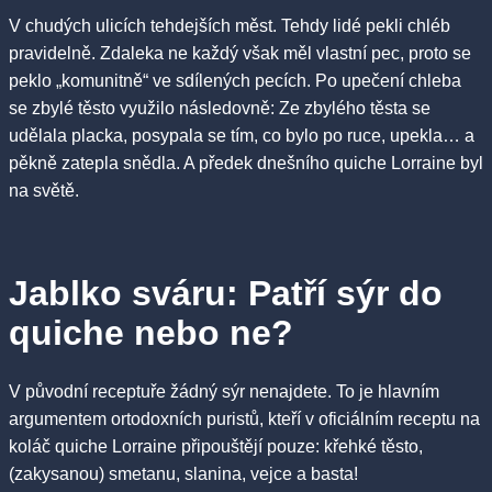
V chudých ulicích tehdejších měst. Tehdy lidé pekli chléb
pravidelně. Zdaleka ne každý však měl vlastní pec, proto se
peklo „komunitně“ ve sdílených pecích. Po upečení chleba
se zbylé těsto využilo následovně: Ze zbylého těsta se
udělala placka, posypala se tím, co bylo po ruce, upekla… a
pěkně zatepla snědla. A předek dnešního quiche Lorraine byl
na světě.
Jablko sváru: Patří sýr do
quiche nebo ne?
V původní receptuře žádný sýr nenajdete. To je hlavním
argumentem ortodoxních puristů, kteří v oficiálním receptu na
koláč quiche Lorraine připouštějí pouze: křehké těsto,
(zakysanou) smetanu, slanina, vejce a basta!