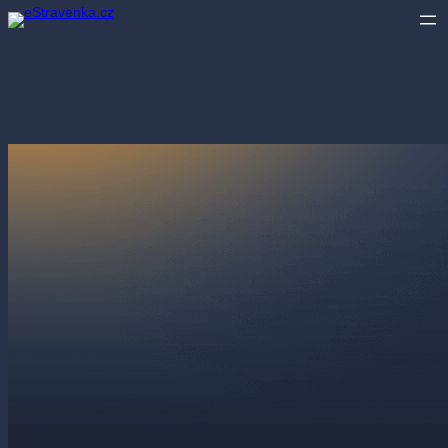
Přeskočit
na
obsah