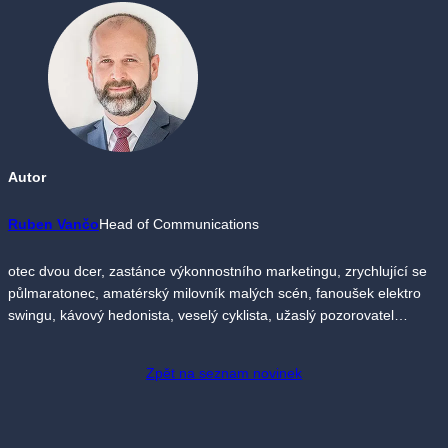
Autor
Ruben Vančo
Head of Communications
otec dvou dcer, zastánce výkonnostního marketingu, zrychlující se
půlmaratonec, amatérský milovník malých scén, fanoušek elektro
swingu, kávový hedonista, veselý cyklista, užaslý pozorovatel…
Zpět na seznam novinek