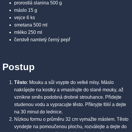
prorostlá slanina 500 g
máslo 15 g
vejce 6 ks
smetana 500 ml
mléko 250 ml
čerstvě namletý černý pepř
Postup
Těsto
: Mouku a sůl vsypte do velké mísy. Máslo
nakrájejte na kostky a vmasírujte do slané mouky, až
vznikne směs podobná drobné strouhance. Přidejte
studenou vodu a vypracujte těsto. Přikryjte fólií a dejte
na 30 minut do lednice.
Nízkou formu o průměru 32 cm vymažte máslem. Těsto
vyndejte na pomoučenou plochu, rozválejte a dejte do