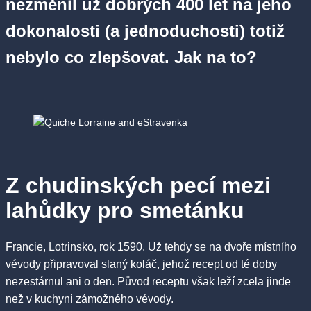
nezměnil už dobrých 400 let na jeho
dokonalosti (a jednoduchosti) totiž
nebylo co zlepšovat. Jak na to?
Z chudinských pecí mezi
lahůdky pro smetánku
Francie, Lotrinsko, rok 1590. Už tehdy se na dvoře místního
vévody připravoval slaný koláč, jehož recept od té doby
nezestárnul ani o den. Původ receptu však leží zcela jinde
než v kuchyni zámožného vévody.