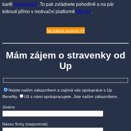
kartě
eStravenka
. To pak zvládnete pohodlně a na pár
kliknutí přímo v motivační platformě
Můj Up
.
Na nákup surovin
>>
Mám zájem o stravenky od
Up
Nejste naším zákazníkem a zajímá vás spolupráce s Up
Benefity.
Už s námi spolupracujete. Jste naším zákazníkem.
Jméno
Název firmy
(nepovinné)