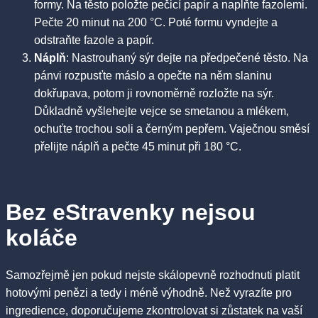
formy. Na těsto položte pečicí papír a naplňte fazolemi.
Pečte 20 minut na 200 °C. Poté formu vyndejte a
odstraňte fazole a papír.
Náplň
: Nastrouhaný sýr dejte na předpečené těsto. Na
pánvi rozpusťte máslo a opečte na něm slaninu
dokřupava, potom ji rovnoměrně rozložte na sýr.
Důkladně vyšlehejte vejce se smetanou a mlékem,
ochuťte trochou soli a černým pepřem. Vaječnou směsí
přelijte náplň a pečte 45 minut při 180 °C.
Bez eStravenky nejsou
koláče
Samozřejmě jen pokud nejste skálopevně rozhodnuti platit
hotovými penězi a tedy i méně výhodně. Než vyrazíte pro
ingredience, doporučujeme zkontrolovat si zůstatek na vaší