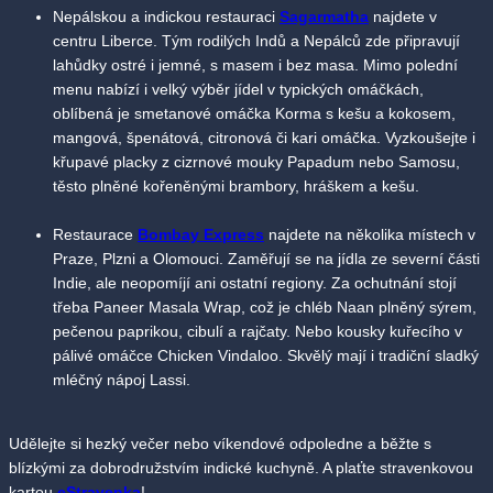
Nepálskou a indickou restauraci
Sagarmatha
najdete v
centru Liberce. Tým rodilých Indů a Nepálců zde připravují
lahůdky ostré i jemné, s masem i bez masa. Mimo polední
menu nabízí i velký výběr jídel v typických omáčkách,
oblíbená je smetanové omáčka Korma s kešu a kokosem,
mangová, špenátová, citronová či kari omáčka. Vyzkoušejte i
křupavé placky z cizrnové mouky Papadum nebo Samosu,
těsto plněné kořeněnými brambory, hráškem a kešu.
Restaurace
B
ombay Express
najdete na několika místech v
Praze, Plzni a Olomouci. Zaměřují se na jídla ze severní části
Indie, ale neopomíjí ani ostatní regiony. Za ochutnání stojí
třeba Paneer Masala Wrap, což je chléb Naan plněný sýrem,
pečenou paprikou, cibulí a rajčaty. Nebo kousky kuřecího v
pálivé omáčce Chicken Vindaloo. Skvělý mají i tradiční sladký
mléčný nápoj Lassi.
Udělejte si hezký večer nebo víkendové odpoledne a běžte s
blízkými za dobrodružstvím indické kuchyně. A plaťte stravenkovou
kartou
eStravenka
!