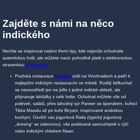
Zajděte s námi na něco
indického
Nechte se inspirovat našimi třemi tipy, kde nejenže ochutnáte
autentickou Indii, ale můžete navíc pohodlně platit s elektronickou
stravenkou
eStravenka
.
Pražská restaurace
Lal Qila
sídlí na Vinohradech a patří k
nejlepším indickým restauracím ve městě. Rodilý šéfkuchař
se nesoustředí jen na jídlo z jedné indické oblasti, ale
připravuje lahůdky z celé Indie. Ochutnat můžete vše od
polévek, salátů, přes lahodný sýr Paneer se špenátem, kuřecí
Tikka Masalu až po kuře Biryani, inspirované arabskou
kuchyní. Osvěží vás jogurtová Raita (typický jogurtový
„dresing“ se zeleninou), vše podávané samozřejmě s rýží
nebo indickým chlebem Naan.