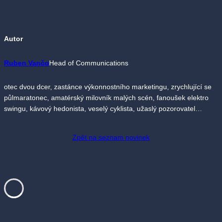
Autor
Ruben Vančo
Head of Communications
otec dvou dcer, zastánce výkonnostního marketingu, zrychlující se
půlmaratonec, amatérský milovník malých scén, fanoušek elektro
swingu, kávový hedonista, veselý cyklista, užaslý pozorovatel…
Zpět na seznam novinek