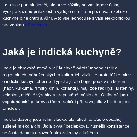
Léto sice pomalu končí, ale nové zážitky na vás teprve čekají!
Využijte každou příležitost a vydejte se s námi poznávat exotické
kuchyně plné chutí a vůní. A to vše jednoduše s vaší elektronickou
stravenkou
eStravenka
.
Jaká je indická kuchyně?
Indie je obrovská země a její kuchyně odráží mnoho etnik a
regionálních, náboženských a kulturních vlivů. Je proto těžké mluvit
o indické kuchyni obecně. Typické je ale hojné používání koření
(např. kurkuma, římský kmín, koriandr), mají zde rádi rýži, luštěniny,
zeleninu, mléčné výrobky a přepuštěné máslo ghí. Oblíbené jsou
vegetariánské pokrmy a třeba tradiční příprava jídla v hliněné peci
tandoor
.
Indické dezerty jsou velmi sladké, ale lahodné. Často obsahují
sušené mléko a ghí. Jídla bývají bezlepková, hustější konzistence
se často dosahuje rozvařením zeleniny a luštěnin.