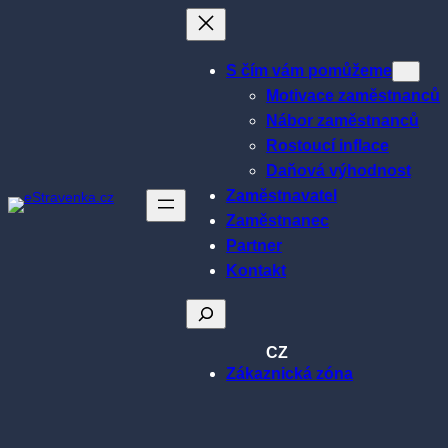
Přeskočit
na
obsah
S čím vám pomůžeme
Motivace zaměstnanců
Nábor zaměstnanců
Rostoucí inflace
Daňová výhodnost
Zaměstnavatel
Zaměstnanec
Partner
Kontakt
Hledat
CZ
Zákaznická zóna