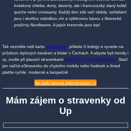
kváskový chleba, dorty, dezerty, ale i francouzský slaný koláč
quiche nebo croissanty. Každý den zde vaří obědy, vyhlášení
jsou i skvělou nabídkou vín a výběrovou kávou z liberecké
pražírny Nordbeans. A jejich kremrole jsou top!
Tak vezměte vaši kartu
eStravenka
, přátele či kolegy a vyrazte na
průzkum stylových kaváren a bister v Čechách. A abyste byli trendy i
vy, zvolte při placení stravenkami
Apple Pay nebo Google Pay
. Stačí
jen načíst eStravenku do chytrého mobilu nebo hodinek a ihned
platíte rychle, moderně a bezpečně.
Na další kávová dobrodružství >>
Mám zájem o stravenky od
Up