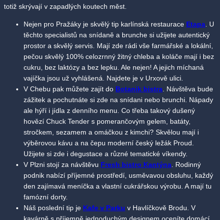
totiž skrývají v zapadlých koutech měst.
Nejen pro Pražáky je skvělý tip karlínská restaurace
Etapa
. U
těchto specialistů na snídaně a brunche si užijete autentický
prostor a skvělý servis. Mají zde rádi vše farmářské a lokální,
pečou skvělý 100% celozrnný žitný chleba a koláče mají i bez
cukru, bez laktózy a bez lepku. Ale nejen! A jejich míchaná
vajíčka jsou už vyhlášená. Najdete je v Urxově ulici.
V Chebu pak můžete zajít do
Botanik bistra
. Návštěva bude
zážitek a pochutnáte si zde na snídani nebo brunchi. Nápady
ale hýří i jídla z denního menu. Co třeba takový dušený
hovězí Chuck Tender s pomerančovým gelem, batáty,
stročkem, sezamem a omáčkou z kimchi? Skvělou mají i
výběrovou kávu a na čepu moderní český ležák Proud.
Užijete si zde i degustace a různé tematické víkendy.
V Plzni stojí za návštěvu
Fresh bistro Kantýna
. Rodinný
podnik nabízí příjemné prostředí, usměvavou obsluhu, každý
den zajímavá meníčka a vlastní cukrářskou výrobu. A mají tu
famózní dorty.
Náš poslední tip je
Kafe v Parku
v Havlíčkově Brodu. V
kavárně s příjemně jednoduchým designem oceníte domácí