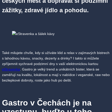
českých měst a dopřávat si podzimní
zážitky, zdravé jídlo a pohodu.
Také milujete chvíle, kdy si užíváte klid a relax v zajímavých bistrech
s lahodnou kávou, snacky, dezerty a drinky? I takto si můžete
zpříjemnit sychravé podzimní dny s vaší elektronickou kartou
eStravenka
. Gastro je velký trend a unikátních bister, která se
zaměřují na kvalitu, lokálnost a mají v nabídce i veganské, raw nebo
bezlepkové dobroty, roste jako hub po dešti.
Gastro v Čechách je na
vzestupu, buďte u toho