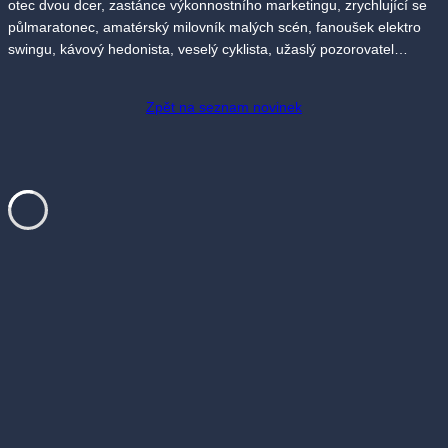
otec dvou dcer, zastánce výkonnostního marketingu, zrychlující se
půlmaratonec, amatérský milovník malých scén, fanoušek elektro
swingu, kávový hedonista, veselý cyklista, užaslý pozorovatel…
Zpět na seznam novinek