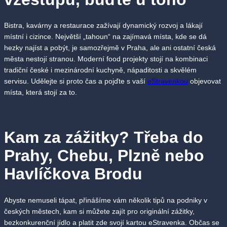
Bistra, kavárny a restaurace zažívají dynamický rozvoj a lákají
místní i cizince. Největší „tahoun“ na zajímavá místa, kde se dá
hezky najíst a pobýt, je samozřejmě v Praha, ale ani ostatní česká
města nestojí stranou. Moderní food projekty stojí na kombinaci
tradiční české i mezinárodní kuchyně, nápaditosti a skvělém
servisu. Udělejte si proto čas a pojďte s vaší
eStravenkou
objevovat
místa, která stojí za to.
Kam za zážitky? Třeba do
Prahy, Chebu, Plzně nebo
Havlíčkova Brodu
Abyste nemuseli tápat, přinášíme vám několik tipů na podniky v
českých městech, kam si můžete zajít pro originální zážitky,
bezkonkurenční jídlo a platit zde svojí kartou eStravenka. Občas se