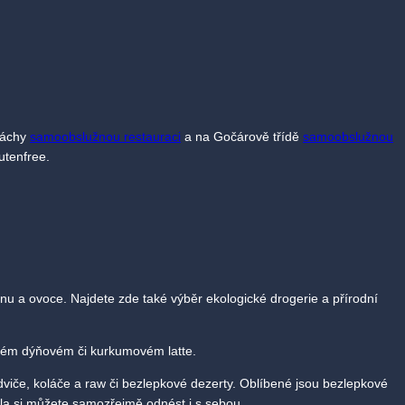
 Máchy
samoobslužnou restauraci
a na Gočárově třídě
samoobslužnou
utenfree.
nu a ovoce. Najdete zde také výběr ekologické drogerie a přírodní
ném dýňovém či kurkumovém latte.
endviče, koláče a raw či bezlepkové dezerty. Oblíbené jsou bezlepkové
la si můžete samozřejmě odnést i s sebou.