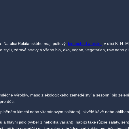
á. Na ulici Rokitanského mají pultový
bioobchod a bistro
, v ulici K. H.
o stylu, zdravé stravy a všeho bio, eko, vegan, vegetarian, raw nebo gl
 mléčné výrobky, maso z ekologického zemědělství a sezónní bio zeleni
ro děti.
oplněném kimchi nebo vitamínovým salátem), skvělé kávě nebo oblíbe
 a hlavní jídlo (výběr z několika variant), nabízí také různé saláty, s
sí, můžete posedět i na kouzelné zahrádce pod kaštanem. Všechna jíd