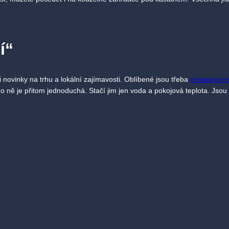
í“
i novinky na trhu a lokální zajímavosti. Oblíbené jsou třeba
microgreen
e o ně je přitom jednoduchá. Stačí jim jen voda a pokojová teplota. Jso
tus
. Značku založil manželský pár z ukrajinského Charkova. Výroba se 
oburčák Solaris z Vinných sklepů Kutná Hora.
kou