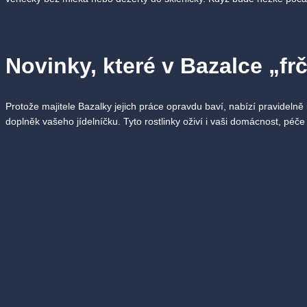
Novinky, které v Bazalce „frč
Protože majitele Bazalky jejich práce opravdu baví, nabízí pravidelně 
doplněk vašeho jídelníčku. Tyto rostlinky oživí i vaši domácnost, péč
chemie.
Novinkou je také veganská, chuťově vyladěná alternativa uzenin
Vege
skvělé párky, buřty, seitanovou šunku, klobásy a salám.
A protože v Bazalce milují sezónnost, najdete zde na podzim např. bi
Zaplaťte v Bazalce eStraven