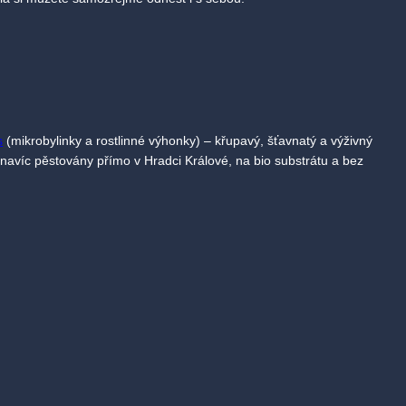
s
(mikrobylinky a rostlinné výhonky) – křupavý, šťavnatý a výživný
u navíc pěstovány přímo v Hradci Králové, na bio substrátu a bez
kvůli současné situaci přestěhovala do oblasti Jeseníků a nabízí