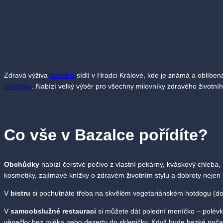
Zdravá výživa
Bazalka
sídlí v Hradci Králové, kde je známá a oblíben
prodejnu
. Nabízí velký výběr pro všechny milovníky zdravého životníh
Co vše v Bazalce pořídíte?
Obchůdky
nabízí čerstvé pečivo z vlastní pekárny, kváskový chleba,
kosmetiky, zajímavé knížky o zdravém životním stylu a dobroty nejen p
V
bistru
si pochutnáte třeba na skvělém vegetariánském hotdogu (d
V
samoobslužné restauraci
si můžete dát polední meníčko – polévku
věnečky bez mléka nebo dezerty do skleničky. Když bude hezké poča