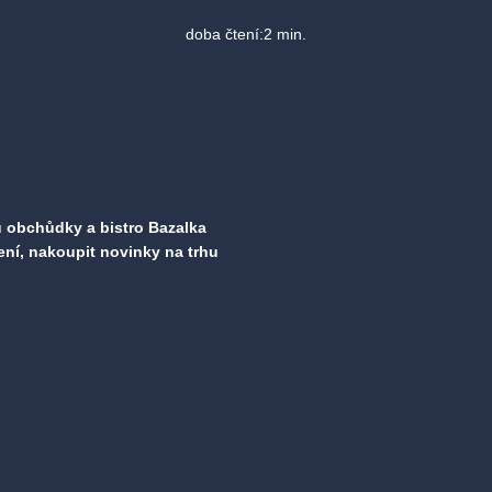
doba čtení:
2
min.
ou obchůdky a bistro Bazalka
ení, nakoupit novinky na trhu