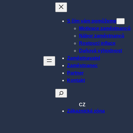
S čím vám pomůžeme
Motivace zaměstnanců
Nábor zaměstnanců
Rostoucí inflace
Daňová výhodnost
Zaměstnavatel
Zaměstnanec
Partner
Kontakt
Hledat
CZ
Zákaznická zóna