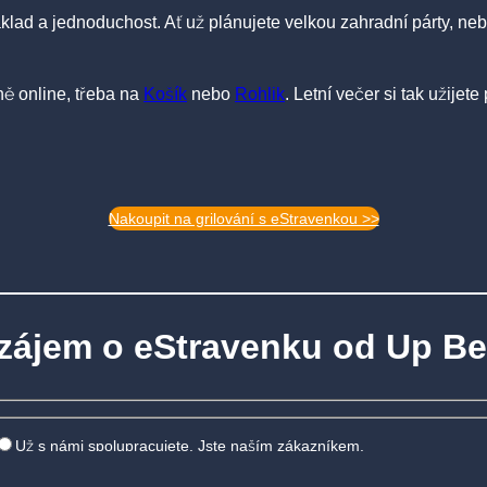
áklad a jednoduchost. Ať už plánujete velkou zahradní párty, ne
ně online, třeba na
Košík
nebo
Rohlik
. Letní večer si tak užijet
Nakoupit na grilování s eStravenkou >>
ájem o eStravenku od Up Be
Už s námi spolupracujete. Jste naším zákazníkem.