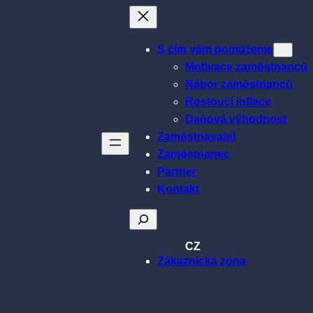
S čím vám pomůžeme
Motivace zaměstnanců
Nábor zaměstnanců
Rostoucí inflace
Daňová výhodnost
Zaměstnavatel
Zaměstnanec
Partner
Kontakt
Hledat
CZ
Zákaznická zóna