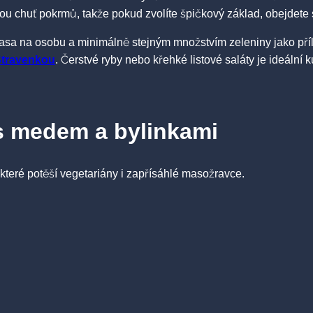
rozenou chuť pokrmů, takže pokud zvolíte špičkový základ, obejd
masa na osobu a minimálně stejným množstvím zeleniny jako pří
travenkou
. Čerstvé ryby nebo křehké listové saláty je ideální k
 s medem a bylinkami
 které potěší vegetariány i zapřísáhlé masožravce.