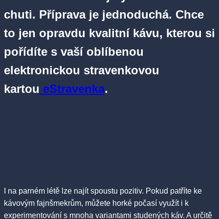
chuti. Příprava je jednoduchá. Chce
to jen opravdu kvalitní kávu, kterou si
pořídíte s vaší oblíbenou
elektronickou stravenkovou
kartou
eStravenka
.
I na parném létě lze najít spoustu pozitiv. Pokud patříte ke
kávovým fajnšmekrům, můžete horké počasí využít i k
experimentování s mnoha variantami studených káv. A určitě