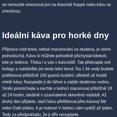
se nemusíte omezovat jen na klasické frappé nebo kávu se
zmrzlinou.
Ideální káva pro horké dny
Příprava cold brew, neboli macerování za studena, je velmi
jednoduchá. Kávu si můžete pohodlně přichystat kdekoli,
kde je lednice. Třeba i u vás v kanceláři. Tak překvapte své
kolegy a nabídněte jim tento letní trend. Na 1 litr vody budete
potřebovat přibližně 100 gramů kvalitní, středně až hrubě
mleté kávy. Nasypejte ji do láhve a zalijte studenou vodou.
Směs promíchejte a nechte v lednici macerovat přibližně 18
až 24 hodin, ideálně v uzavíratelné skleněné nádobě. Až
druhý den přijdete, stačí kávu přefiltrovat přes kávový filtr
nebo čisté plátno. A je hotovo! V lednici vám vydrží až týden.
Tedy za předpokladu, že ji dřív nevypijete.