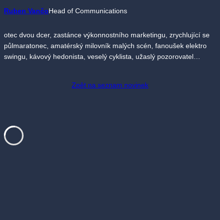
Ruben Vančo
Head of Communications
otec dvou dcer, zastánce výkonnostního marketingu, zrychlující se
půlmaratonec, amatérský milovník malých scén, fanoušek elektro
swingu, kávový hedonista, veselý cyklista, užaslý pozorovatel…
Zpět na seznam novinek