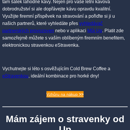
tam šálek lahodné kávy. Nejen pro vaše letní kávová
dobrodružství si ale dopřávejte kávu opravdu kvalitní.
Využijte firemní příspěvek na stravování a pořiďte si ji u
našich partnerů, které vyhledáte přes
vyhledávač
partnerských provozoven
nebo v aplikaci
Můj Up
. Platit zde
samozřejmě můžete s vaším oblíbeným firemním benefitem,
elektronickou stravenkou eStravenka.
Vychutnejte si léto s osvěžujícím Cold Brew Coffee a
eStravenkou
, ideální kombinace pro horké dny!
Vzhůru na nákup
>>
Mám zájem o stravenky od
Up