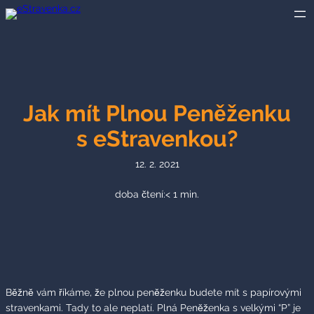
Přeskočit
na
obsah
Jak mít Plnou Peněženku
s eStravenkou?
12. 2. 2021
doba čtení:
< 1
min.
Běžně vám říkáme, že plnou peněženku budete mít s papírovými
stravenkami. Tady to ale neplatí. Plná Peněženka s velkými “P” je