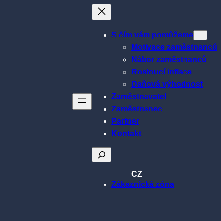
S čím vám pomůžeme
Motivace zaměstnanců
Nábor zaměstnanců
Rostoucí inflace
Daňová výhodnost
Zaměstnavatel
Zaměstnanec
Partner
Kontakt
Hledat
CZ
Zákaznická zóna