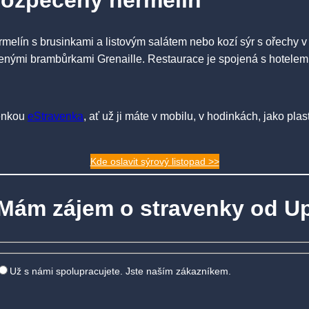
rozpečený hermelín
elín s brusinkami a listovým salátem nebo kozí sýr s ořechy v 
nými brambůrkami Grenaille. Restaurace je spojená s hotelem a 
venkou
eStravenka
, ať už ji máte v mobilu, v hodinkách, jako pl
Kde oslavit sýrový listopad >>
Mám zájem o stravenky od U
Už s námi spolupracujete. Jste naším zákazníkem.