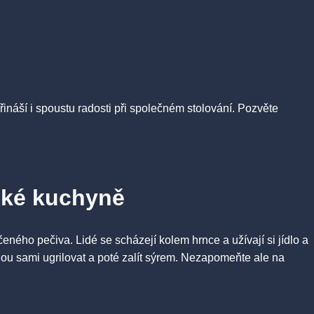
řináší i spoustu radosti při společném stolování. Pozvěte
rské kuchyně
ného pečiva. Lidé se scházejí kolem hrnce a užívají si jídlo a
ohou sami ugrilovat a poté zalít sýrem. Nezapomeňte ale na