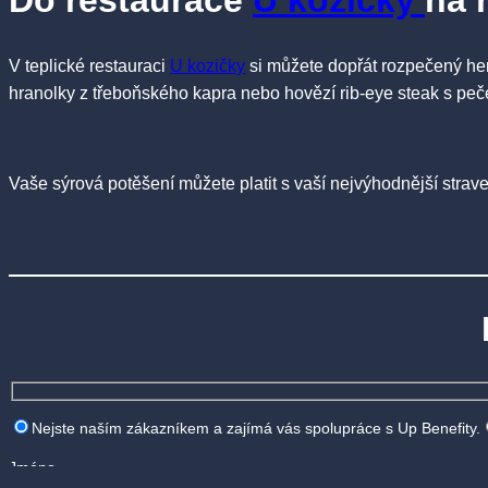
Do restaurace
U kozičky
na 
V teplické restauraci
U kozičky
si můžete dopřát rozpečený herm
hranolky z třeboňského kapra nebo hovězí rib-eye steak s peče
Vaše sýrová potěšení můžete platit s vaší nejvýhodnější stra
Nejste naším zákazníkem a zajímá vás spolupráce s Up Benefity.
Jméno