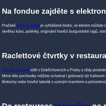
Na fondue zajděte s elektro
Pražské
Bistro à Table
je vyhlášené bistro, ve kterém můžete o
skvělou kávu, polévky, originální hovězí burgundské ragů, sl
Raclettové čtvrtky v restaura
Panská zahrada
sídlí v Dobřichovicích u Prahy a vždy poslední
Mimo této pochoutky můžete ochutnat i grilovaný sýr halloumi
těstoviny nebo hovězí tatarák s uzeným tvarohem a pohankový