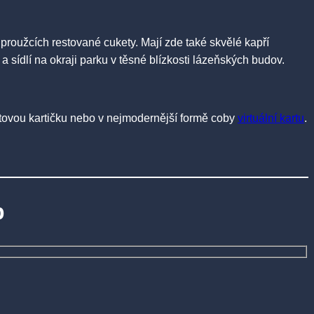
proužcích restované cukety. Mají zde také skvělé kapří
sídlí na okraji parku v těsné blízkosti lázeňských budov.
astovou kartičku nebo v nejmodernější formě coby
virtuální kartu
.
p