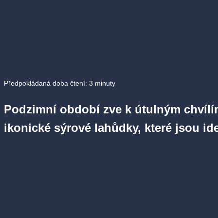
Předpokládaná doba čtení:
3
minuty
Podzimní období zve k útulným chvílím
ikonické sýrové lahůdky, které jsou id