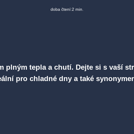
doba čtení:
2
min.
 plným tepla a chutí.
Dejte si s vaší 
eální pro chladné dny a také synonymem 