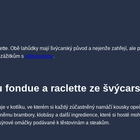
lette. Obě lahůdky mají švýcarský původ a nejenže zahřejí, ale p
m zážitkům s
eStravenkou
.
u fondue a raclette ze švýca
e v kotlíku, ve kterém si každý zúčastněný namáčí kousky opeče
 k němu brambory, klobásy a další ingredience, které si hosté m
a sýrové omáčky podávané k těstovinám a steakům.