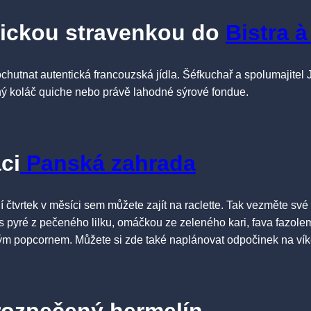
nickou stravenkou do
Bistra à
chutnat autentická francouzská jídla. Šéfkuchař a spolumajitel J
aný koláč quiche nebo právě lahodné sýrové fondue.
ci
Panská zahrada
 čtvrtek v měsíci sem můžete zajít na raclette. Tak vezměte své 
 s pyré z pečeného lilku, omáčkou ze zeleného kari, fava fazol
m popcornem. Můžete si zde také naplánovat odpočinek na víke