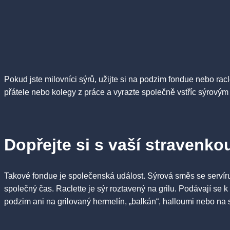
Pokud jste milovníci sýrů, užijte si na podzim fondue nebo rac
přátele nebo kolegy z práce a vyrazte společně vstříc sýrový
Dopřejte si s vaší stravenko
Takové fondue je společenská událost. Sýrová směs se servíruj
společný čas. Raclette je sýr roztavený na grilu. Podávají se
podzim ani na grilovaný hermelín, „balkán“, halloumi nebo n