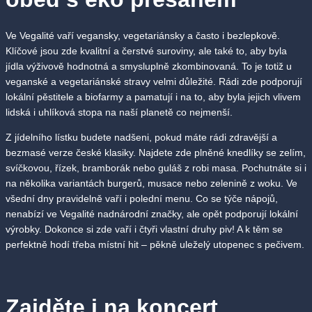
Ve Vegalité vaří vegansky, vegetariánsky a často i bezlepkově.
Klíčové jsou zde kvalitní a čerstvé suroviny, ale také to, aby byla
jídla výživově hodnotná a smysluplně zkombinovaná. To je totiž u
veganské a vegetariánské stravy velmi důležité. Rádi zde podporují
lokální pěstitele a biofarmy a pamatují i na to, aby byla jejich vlivem
lidská i uhlíková stopa na naší planetě co nejmenší.
Z jídelního lístku budete nadšeni, pokud máte rádi zdravější a
bezmasé verze české klasiky. Najdete zde plněné knedlíky se zelím,
svíčkovou, řízek, bramborák nebo guláš z robi masa. Pochutnáte si i
na několika variantách burgerů, musace nebo zelenině z woku. Ve
všední dny pravidelně vaří i polední menu. Co se týče nápojů,
nenabízí ve Vegalité nadnárodní značky, ale opět podporují lokální
výrobky. Dokonce si zde vaří i čtyři vlastní druhy piv! A k těm se
perfektně hodí třeba místní hit – pěkně uleželý utopenec s pečivem.
Zajděte i na koncert