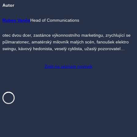
Autor
Ruben Vančo
Head of Communications
otec dvou dcer, zastánce výkonnostního marketingu, zrychlující se
půlmaratonec, amatérský milovník malých scén, fanoušek elektro
swingu, kávový hedonista, veselý cyklista, užaslý pozorovatel…
Zpět na seznam novinek