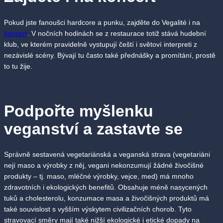
Pokud jste fanoušci hardcore a punku, zajděte do Vegalité i na
koncert
. V nočních hodinách se z restaurace totiž stává hudební
klub, ve kterém pravidelně vystupují čeští i světoví interpreti z
nezávislé scény. Bývají tu často také přednášky a promítání, prostě
to tu žije.
Podpořte myšlenku
veganství a zastavte se
Správně sestavená vegetariánská a veganská strava (vegetariáni
nejí maso a výrobky z něj, vegani nekonzumují žádné živočišné
produkty – tj. maso, mléčné výrobky, vejce, med) má mnoho
zdravotních i ekologických benefitů. Obsahuje méně nasycených
tuků a cholesterolu, konzumace masa a živočišných produktů má
také souvislost s vyšším výskytem civilizačních chorob. Tyto
stravovací směry mají také nižší ekologické i etické dopady na