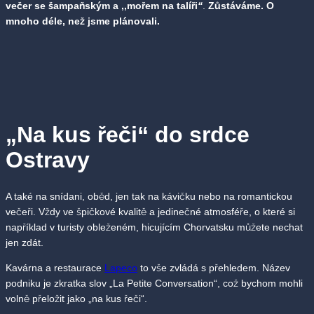
večer se šampaňským a ,,mořem na talíři
“
.
Zůstáváme. O
mnoho déle, než jsme plánovali.
„
Na kus řeči
“
do srdce
Ostravy
A také na snídani, oběd, jen tak na kávičku nebo na romantickou
večeři. Vždy ve špičkové kvalitě a jedinečné atmosféře, o které si
například v turisty obleženém, hicujícím Chorvatsku můžete nechat
jen zdát.
Kavárna a restaurace
Lapeco
to vše zvládá s přehledem. Název
podniku je zkratka slov „La Petite Conversation“, což bychom mohli
volně přeložit jako „na kus řeči“.