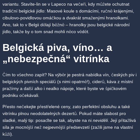
variantu. Stavíte-lin se v Lapeco na večeři, kdy můžete ochutnat
tradiční belgické jídlo: Masové koule s domácími, ručně krájenými,
cibulovo-povidlovou omáčkou a dvakrát smaženými hranolkami.
Ano, tak to v Belgii dělají běžně – hranolky jsou belgické národní
jídlo, takže by o tom snad mohli něco vědět.
Belgická piva, víno… a
„nebezpečná“ vitrínka
Čím to všechno zapít? Na výběr je pestrá nabídka vín, českých piv i
belgických pivních speciálů (s nimi opatrně!), ciderů, káva z místní
pražírny a další alko i nealko nápoje, které byste ve špičkovém
podniku očekávali.
Přesto nečekejte přestřelené ceny, zato perfektní obsluhu a také
vitrínku plnou neodolatelných dezertů. Pokud máte slabost pro
sladké, malý tip: posaďte se tak, abyste na ni
neviděli
. Její přitažlivá
síla je mocnější než nejpevnější předsevzetí (zažili jsme na vlastní
kůži).