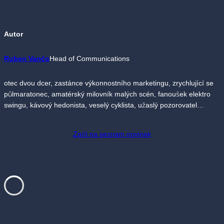
Autor
Ruben Vančo
Head of Communications
otec dvou dcer, zastánce výkonnostního marketingu, zrychlující se
půlmaratonec, amatérský milovník malých scén, fanoušek elektro
swingu, kávový hedonista, veselý cyklista, užaslý pozorovatel…
Zpět na seznam novinek