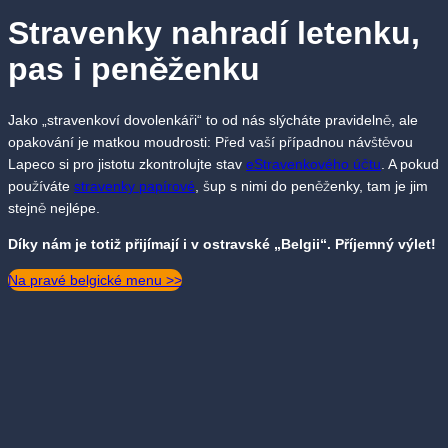
Stravenky nahradí letenku,
pas i peněženku
Jako „stravenkoví dovolenkáři“ to od nás slýcháte pravidelně, ale
opakování je matkou moudrosti: Před vaší případnou návštěvou
Lapeco si pro jistotu zkontrolujte stav
eStravenkového účtu
. A pokud
používáte
stravenky papírové
, šup s nimi do peněženky, tam je jim
stejně nejlépe.
Díky nám je totiž přijímají i v ostravské „Belgii“. Příjemný výlet!
Na pravé belgické menu >>