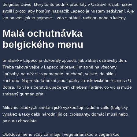
Belgičan David, který tento podnik před lety v Ostravě rozjel, název
zvolil i proto, aby hostům naznačil: Lapeco je místem setkávání. A je
jen na vás, jak to pojmete – zda s přáteli, rodinou nebo s kolegy.
Malá ochutnávka
belgického menu
Snídaně v Lapeco je dokonalý způsob, jak zahájit ostravský den.
Třeba taková vejce v Lapeco připravují mistrně na všechny
způsoby, na něž si vzpomenete: míchané, volské, do skla i
zastřené. Naprosto famózní jsou i párky z raškovického řeznictví U
Bobra. To vše s čerstvě upečeným chlebem Tartine, co víc si může
zmlsaný gurmán přát.
Milovníci sladkých snídaní jistě vyzkoušejí tradiční vafle (belgický
vynález a taky další národní jídlo), croissanty, domácí müsli nebo
pain au chocolate.
Obědové menu vždy zahrnuje i vegetariánskou a veganskou